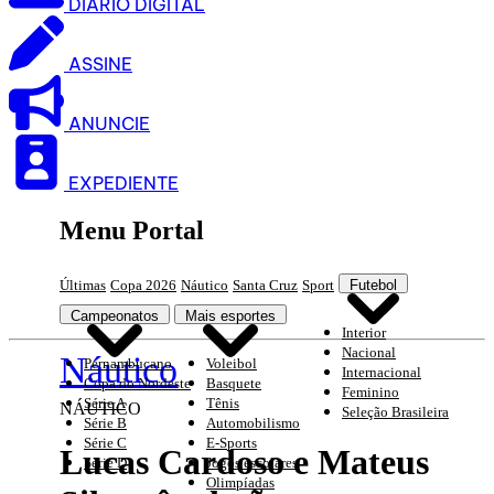
DIARIO DIGITAL
ASSINE
ANUNCIE
EXPEDIENTE
Menu Portal
Últimas
Copa 2026
Náutico
Santa Cruz
Sport
Futebol
Campeonatos
Mais esportes
Interior
Nacional
Náutico
Pernambucano
Voleibol
Internacional
Copa do Nordeste
Basquete
Feminino
Série A
Tênis
NÁUTICO
Seleção Brasileira
Série B
Automobilismo
Série C
E-Sports
Lucas Cardoso e Mateus
Série D
Jogos escolares
Olimpíadas