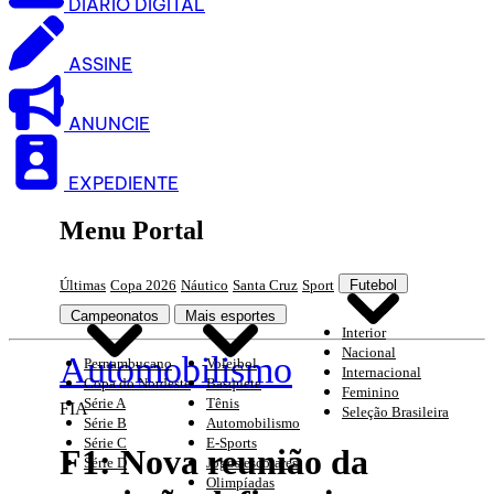
DIARIO DIGITAL
ASSINE
ANUNCIE
EXPEDIENTE
Menu Portal
Últimas
Copa 2026
Náutico
Santa Cruz
Sport
Futebol
Campeonatos
Mais esportes
Interior
Nacional
Automobilismo
Pernambucano
Voleibol
Internacional
Copa do Nordeste
Basquete
Feminino
Série A
Tênis
FIA
Seleção Brasileira
Série B
Automobilismo
Série C
E-Sports
F1: Nova reunião da
Série D
Jogos escolares
Olimpíadas