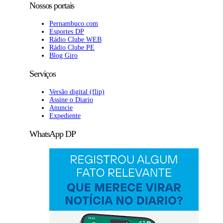
Nossos portais
Pernambuco.com
Esportes DP
Rádio Clube WEB
Rádio Clube PE
Blog Giro
Serviços
Versão digital (flip)
Assine o Diario
Anuncie
Expediente
WhatsApp DP