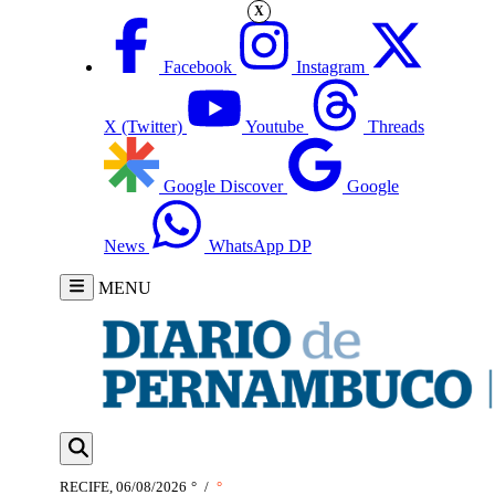
X
Facebook
Instagram
X (Twitter)
Youtube
Threads
Google Discover
Google
News
WhatsApp DP
MENU
RECIFE, 06/08/2026
°
/
°