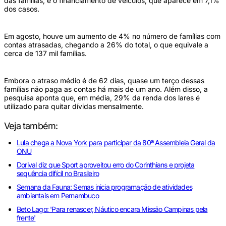
das famílias, e o financiamento de veículos, que aparece em 7,1%
dos casos.
Em agosto, houve um aumento de 4% no número de famílias com
contas atrasadas, chegando a 26% do total, o que equivale a
cerca de 137 mil famílias.
Embora o atraso médio é de 62 dias, quase um terço dessas
famílias não paga as contas há mais de um ano. Além disso, a
pesquisa aponta que, em média, 29% da renda dos lares é
utilizado para quitar dívidas mensalmente.
Veja também:
Lula chega a Nova York para participar da 80ª Assembleia Geral da
ONU
Dorival diz que Sport aproveitou erro do Corinthians e projeta
sequência difícil no Brasileiro
Semana da Fauna: Semas inicia programação de atividades
ambientais em Pernambuco
Beto Lago: 'Para renascer, Náutico encara Missão Campinas pela
frente'