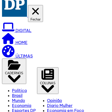
Fechar
DIGITAL
HOME
ÚLTIMAS
CADERNOS
COLUNAS
Política
Brasil
Mundo
Opinião
Economia
Diario Mulher
Esportes DP
Economia em Foco