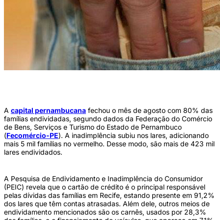
Negociação de dívidas à vista é uma opção para aumentar descontos (Foto: USP
Imagens)
A
capital pernambucana
fechou o mês de agosto com 80% das
famílias endividadas, segundo dados da Federação do Comércio
de Bens, Serviços e Turismo do Estado de Pernambuco
(
Fecomércio-PE
). A inadimplência subiu nos lares, adicionando
mais 5 mil famílias no vermelho. Desse modo, são mais de 423 mil
lares endividados.
A Pesquisa de Endividamento e Inadimplência do Consumidor
(PEIC) revela que o cartão de crédito é o principal responsável
pelas dívidas das famílias em Recife, estando presente em 91,2%
dos lares que têm contas atrasadas. Além dele, outros meios de
endividamento mencionados são os carnês, usados por 28,3%