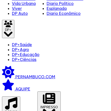
Vida Urbana
Diario Político
Viver
Esplanada
DP Auto
Diario Econômico
DP+
DP+Saúde
DP+Agro
DP+Educação
DP+Ciências
PERNAMBUCO.COM
AQUIPE
IMPRESSO