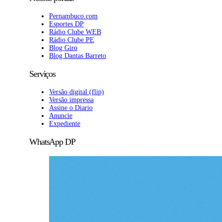
Pernambuco.com
Esportes DP
Rádio Clube WEB
Rádio Clube PE
Blog Giro
Blog Dantas Barreto
Serviços
Versão digital (flip)
Versão impressa
Assine o Diario
Anuncie
Expediente
WhatsApp DP