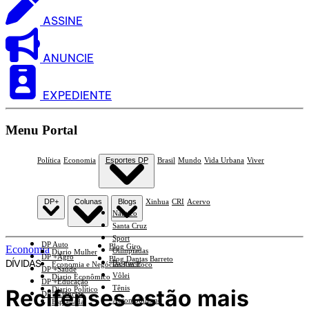
ASSINE
ANUNCIE
EXPEDIENTE
Menu Portal
Política
Economia
Esportes DP
Brasil
Mundo
Vida Urbana
Viver
DP+
Colunas
Blogs
Xinhua
CRI
Acervo
Náutico
Santa Cruz
Sport
DP Auto
Blog Giro
Economia
Olimpíadas
Diario Mulher
DP +Agro
Blog Dantas Barreto
DÍVIDAS
Basquete
Economia e Negócios Em Foco
DP +Saúde
Vôlei
Diario Econômico
DP +Educação
Tênis
Recifenses estão mais
Diario Político
DP +Ciências
Automobilismo
Esplanada