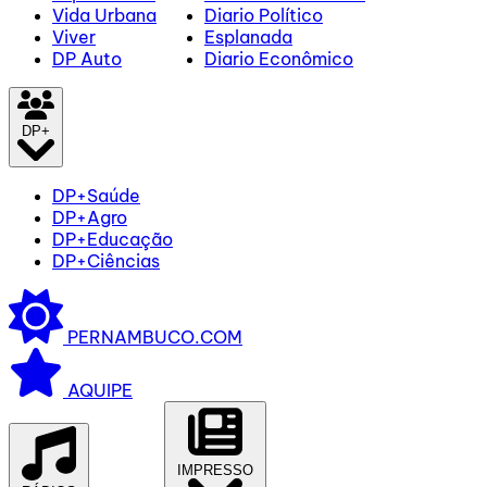
Vida Urbana
Diario Político
Viver
Esplanada
DP Auto
Diario Econômico
DP+
DP+Saúde
DP+Agro
DP+Educação
DP+Ciências
PERNAMBUCO.COM
AQUIPE
IMPRESSO