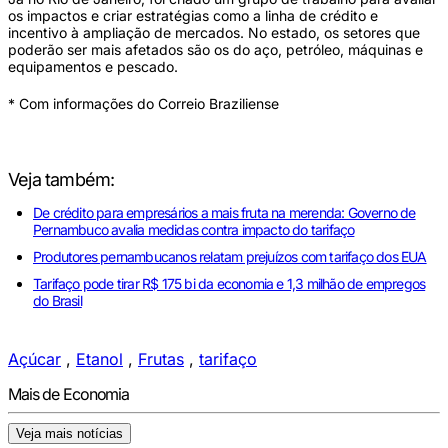
os impactos e criar estratégias como a linha de crédito e
incentivo à ampliação de mercados. No estado, os setores que
poderão ser mais afetados são os do aço, petróleo, máquinas e
equipamentos e pescado.
* Com informações do Correio Braziliense
Veja também:
De crédito para empresários a mais fruta na merenda: Governo de
Pernambuco avalia medidas contra impacto do tarifaço
Produtores pernambucanos relatam prejuízos com tarifaço dos EUA
Tarifaço pode tirar R$ 175 bi da economia e 1,3 milhão de empregos
do Brasil
Açúcar
,
Etanol
,
Frutas
,
tarifaço
Mais de Economia
Veja mais notícias