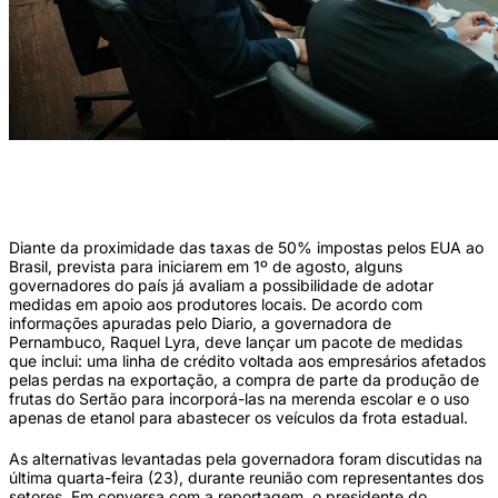
As alternativas levantadas pela governadora foram discutidas na última quarta-
feira (24), durante reunião com representantes dos setores (Fotos: Janaína
Pepeu/Secom)
Diante da proximidade das taxas de 50% impostas pelos EUA ao
Brasil, prevista para iniciarem em 1º de agosto, alguns
governadores do país já avaliam a possibilidade de adotar
medidas em apoio aos produtores locais. De acordo com
informações apuradas pelo Diario, a governadora de
Pernambuco, Raquel Lyra, deve lançar um pacote de medidas
que inclui: uma linha de crédito voltada aos empresários afetados
pelas perdas na exportação, a compra de parte da produção de
frutas do Sertão para incorporá-las na merenda escolar e o uso
apenas de etanol para abastecer os veículos da frota estadual.
As alternativas levantadas pela governadora foram discutidas na
última quarta-feira (23), durante reunião com representantes dos
setores. Em conversa com a reportagem, o presidente do