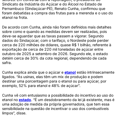
Sindicato da Indústria do Açúcar e do Álcool no Estado de
Pernambuco (Sindaçúcar-PE), Renato Cunha, confirmou que
foram debatidas a compra das frutas para a merenda e o uso do
etanol na frota.
De acordo com Cunha, ainda não foram definidos mais detalhes
sobre como e quando as medidas devem ser realizadas, pois
deve-se aguardar que as taxas passem a vigorar. Segundo
dados do Sindaçúcar, com o tarifaço, o Nordeste pode perder
cerca de 220 milhões de dólares, quase R$ 1 bilhão, referente à
exportação de cerca de 220 mil toneladas de açúcar entre
outubro de 2025 a setembro de 2026. Segundo ele, o estado
detém cerca de 30% da cota regional, dependendo de cada
safra.
Cunha explica ainda que o açúcar e
etanol
estão intrinsecamente
ligados. “As usinas, elas têm um mix de produção e podem
destinar uma porcentagem para o etanol ou para açúcar, por
exemplo, 52% para etanol e 48% de açúcar”.
Cunha vê com entusiasmo a possibilidade do incentivo ao uso do
etanol no
estado
. “É um desdobramento da lei já existente, mas é
uma adoção de medida da própria governadora, que tem essa
sensibilidade na questão de incentivar o uso dos combustíveis
limpos”, disse.