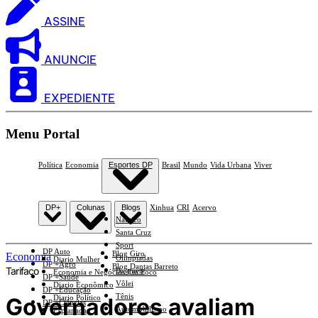
ASSINE
ANUNCIE
EXPEDIENTE
Menu Portal
Política
Economia
Esportes DP
Brasil
Mundo
Vida Urbana
Viver
DP+
Colunas
Blogs
Xinhua
CRI
Acervo
Náutico
Santa Cruz
Sport
DP Auto
Blog Giro
Economia
Olimpíadas
Diario Mulher
DP +Agro
Blog Dantas Barreto
Tarifaço
Basquete
Economia e Negócios Em Foco
DP +Saúde
Vôlei
Diario Econômico
DP +Educação
Tênis
Governadores avaliam
Diario Político
DP +Ciências
Automobilismo
Esplanada