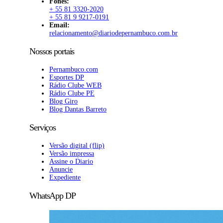
Fones:
+ 55 81 3320-2020
+ 55 81 9 9217-0191
Email:
relacionamento@diariodepernambuco.com.br
Nossos portais
Pernambuco.com
Esportes DP
Rádio Clube WEB
Rádio Clube PE
Blog Giro
Blog Dantas Barreto
Serviços
Versão digital (flip)
Versão impressa
Assine o Diario
Anuncie
Expediente
WhatsApp DP