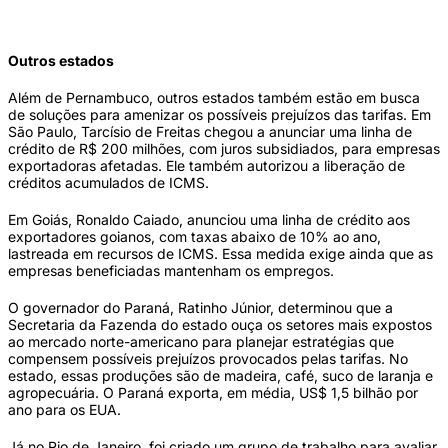
Outros estados
Além de Pernambuco, outros estados também estão em busca
de soluções para amenizar os possíveis prejuízos das tarifas. Em
São Paulo, Tarcísio de Freitas chegou a anunciar uma linha de
crédito de R$ 200 milhões, com juros subsidiados, para empresas
exportadoras afetadas. Ele também autorizou a liberação de
créditos acumulados de ICMS.
Em Goiás, Ronaldo Caiado, anunciou uma linha de crédito aos
exportadores goianos, com taxas abaixo de 10% ao ano,
lastreada em recursos de ICMS. Essa medida exige ainda que as
empresas beneficiadas mantenham os empregos.
O governador do Paraná, Ratinho Júnior, determinou que a
Secretaria da Fazenda do estado ouça os setores mais expostos
ao mercado norte-americano para planejar estratégias que
compensem possíveis prejuízos provocados pelas tarifas. No
estado, essas produções são de madeira, café, suco de laranja e
agropecuária. O Paraná exporta, em média, US$ 1,5 bilhão por
ano para os EUA.
Já no Rio de Janeiro, foi criado um grupo de trabalho para avaliar