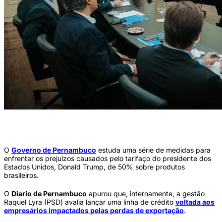
Gestão Raquel Lyra estuda uma série de medidas para enfrentar os prejuízos
causados pelo tarifaço (Foto: Janaína Pepeu/Secom)
O
Governo de Pernambuco
estuda uma série de medidas para
enfrentar os prejuízos causados pelo tarifaço do presidente dos
Estados Unidos, Donald Trump, de 50% sobre produtos
brasileiros.
O
Diario de Pernambuco
apurou que, internamente, a gestão
Raquel Lyra (PSD) avalia lançar uma linha de crédito
voltada aos
empresários impactados pelas perdas de exportação
.