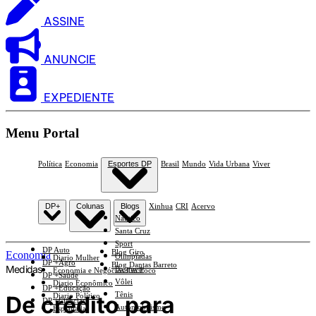
ASSINE
ANUNCIE
EXPEDIENTE
Menu Portal
Política
Economia
Esportes DP
Brasil
Mundo
Vida Urbana
Viver
DP+
Colunas
Blogs
Xinhua
CRI
Acervo
Náutico
Santa Cruz
Sport
DP Auto
Blog Giro
Economia
Olimpíadas
Diario Mulher
DP +Agro
Blog Dantas Barreto
Medidas
Basquete
Economia e Negócios Em Foco
DP +Saúde
Vôlei
Diario Econômico
DP +Educação
Tênis
De crédito para
Diario Político
DP +Ciências
Automobilismo
Esplanada