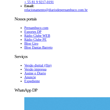
+ 55 81 9 9217-0191
Email:
relacionamento@diariodepernambuco.com.br
Nossos portais
Pernambuco.com
Esportes DP
Rádio Clube WEB
Rádio Clube PE
Blog Giro
Blog Dantas Barreto
Serviços
Versão digital (flip)
Versão impressa
Assine o Diario
Anuncie
Expediente
WhatsApp DP