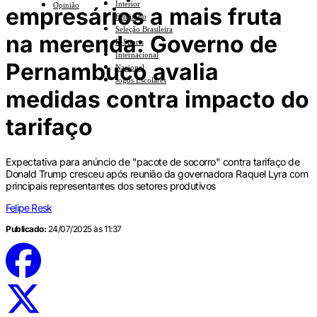
Interior
Opinião
empresários a mais fruta
Feminino
Seleção Brasileira
na merenda: Governo de
E-Sports
Internacional
Pernambuco avalia
Nacional
Jogos Escolares
medidas contra impacto do
tarifaço
Expectativa para anúncio de "pacote de socorro" contra tarifaço de
Donald Trump cresceu após reunião da governadora Raquel Lyra com
principais representantes dos setores produtivos
Felipe Resk
Publicado:
24/07/2025 às 11:37