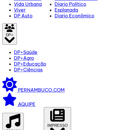
Vida Urbana
Diario Político
Viver
Esplanada
DP Auto
Diario Econômico
DP+
DP+Saúde
DP+Agro
DP+Educação
DP+Ciências
PERNAMBUCO.COM
AQUIPE
IMPRESSO