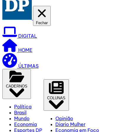
Fechar
DIGITAL
HOME
ÚLTIMAS
CADERNOS
COLUNAS
Política
Brasil
Mundo
Opinião
Economia
Diario Mulher
Esportes DP
Economia em Foco