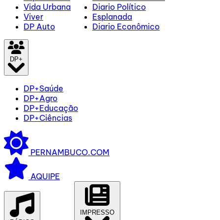
Vida Urbana
Diario Político
Viver
Esplanada
DP Auto
Diario Econômico
DP+
DP+Saúde
DP+Agro
DP+Educação
DP+Ciências
PERNAMBUCO.COM
AQUIPE
IMPRESSO