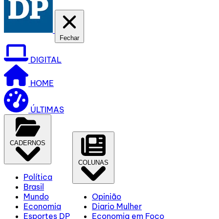
Fechar
DIGITAL
HOME
ÚLTIMAS
CADERNOS
COLUNAS
Política
Brasil
Mundo
Opinião
Economia
Diario Mulher
Esportes DP
Economia em Foco