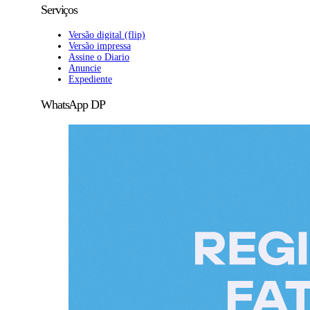
Serviços
Versão digital (flip)
Versão impressa
Assine o Diario
Anuncie
Expediente
WhatsApp DP