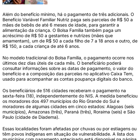
Além do benefício mínimo, há o pagamento de três adicionais. O
Benefício Variável Familiar Nutriz paga seis parcelas de R$ 50 a
mães de bebês de até 6 meses de idade, para garantir a
alimentação da criança. O Bolsa Família também paga um
acréscimo de R$ 50 a gestantes e nutrizes (mães que
amamentam), um de R$ 50 a cada filho de 7 a 18 anos e outro, de
R$ 150, a cada criança de até 6 anos.
No modelo tradicional do Bolsa Família, o pagamento ocorre nos
últimos dez dias úteis de cada mês. O beneficiário poderá
consultar informações sobre as datas de pagamento, o valor do
benefício e a composição das parcelas no aplicativo Caixa Tem,
usado para acompanhar as contas poupança digitais do banco.
Os beneficiários de 516 cidades receberam o pagamento na
sexta-feira (18), independentemente do NIS. A medida beneficiou
os moradores dos 497 municípios do Rio Grande do Sul e
moradores de algumas cidades em cinco estados: Alagoas (seis
municípios), Amazonas (três), Paraná (três), Roraima (seis) e São
Paulo (cidade de Diadema).
Essas localidades foram afetadas por chuvas ou por estiagens ou
têm povos indígenas em situação de vulnerabilidade. A lista dos
municípios com pagamento antecipado está disponível na página