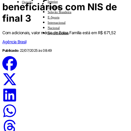
Interior
Opinião
beneficiários com NIS de
Feminino
Seleção Brasileira
final 3
E-Sports
Internacional
Nacional
Com adicionais, valor médio do Bolsa Família está em R$ 671,52
Jogos Escolares
Agência Brasil
Publicado:
22/07/2025 às 08:49