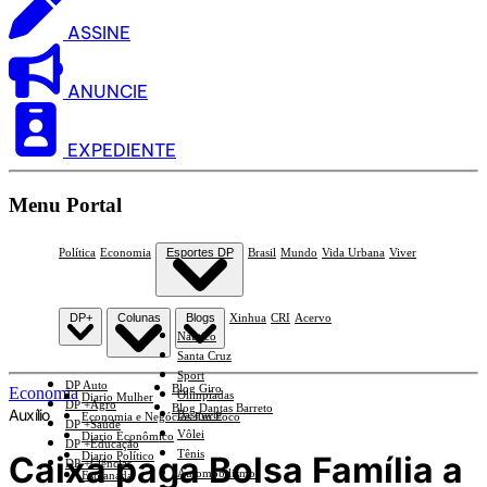
ASSINE
ANUNCIE
EXPEDIENTE
Menu Portal
Política
Economia
Esportes DP
Brasil
Mundo
Vida Urbana
Viver
DP+
Colunas
Blogs
Xinhua
CRI
Acervo
Náutico
Santa Cruz
Sport
DP Auto
Blog Giro
Economia
Olimpíadas
Diario Mulher
DP +Agro
Blog Dantas Barreto
Auxílio
Basquete
Economia e Negócios Em Foco
DP +Saúde
Vôlei
Diario Econômico
DP +Educação
Tênis
Caixa paga Bolsa Família a
Diario Político
DP +Ciências
Automobilismo
Esplanada