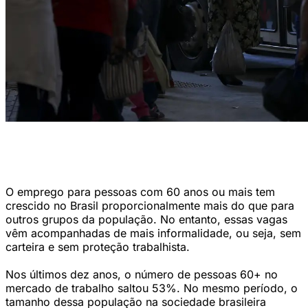
De 2016 a 2025, o número de idosos no país passou de 25,8 milhões
para 35,2 milhões. Eles eram 13% da população, e atualmente são
17% (MARCELO CAMARGO/ARQUIVO/AGÊNCIA BRASIL)
O emprego para pessoas com 60 anos ou mais tem
crescido no Brasil proporcionalmente mais do que para
outros grupos da população. No entanto, essas vagas
vêm acompanhadas de mais informalidade, ou seja, sem
carteira e sem proteção trabalhista.
Nos últimos dez anos, o número de pessoas 60+ no
mercado de trabalho saltou 53%. No mesmo período, o
tamanho dessa população na sociedade brasileira