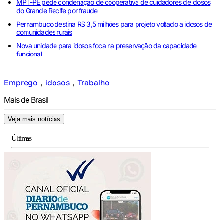
MPT-PE pede condenação de cooperativa de cuidadores de idosos
do Grande Recife por fraude
Pernambuco destina R$ 3,5 milhões para projeto voltado a idosos de
comunidades rurais
Nova unidade para idosos foca na preservação da capacidade
funcional
Emprego
,
idosos
,
Trabalho
Mais de Brasil
Veja mais notícias
Últimas