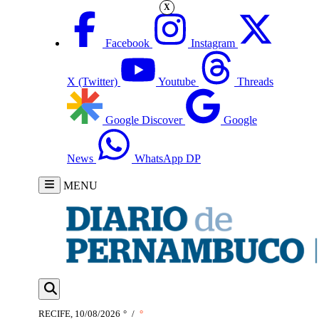
X
Facebook
Instagram
X (Twitter)
Youtube
Threads
Google Discover
Google
News
WhatsApp DP
MENU
RECIFE, 10/08/2026
°
/
°