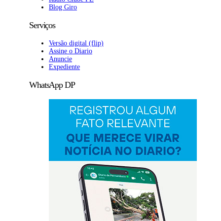
Blog Giro
Serviços
Versão digital (flip)
Assine o Diario
Anuncie
Expediente
WhatsApp DP