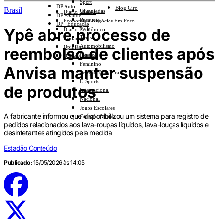
Sport
DP Auto
Blog Giro
Brasil
Olimpíadas
Diario Mulher
DP +Saúde
Basquete
Economia e Negócios Em Foco
DP +Educação
Ypê abre processo de
Vôlei
Diario Econômico
Tênis
Esplanada
Automobilismo
Opinião
reembolso de clientes após
Interior
Diario Cultural
Feminino
Anvisa manter suspensão
Seleção Brasileira
E-Sports
de produtos
Internacional
Nacional
Jogos Escolares
A fabricante informou que disponibilizou um sistema para registro de
Copa do Mundo
pedidos relacionados aos lava-roupas líquidos, lava-louças líquidos e
desinfetantes atingidos pela medida
Estadão Conteúdo
Publicado:
15/05/2026 às 14:05