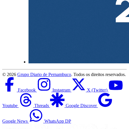
©
2026
Grupo Diario de Pernambuco
. Todos os direitos reservados.
Facebook
Instagram
X (Twitter)
Youtube
Threads
Google Discover
Google News
WhatsApp DP