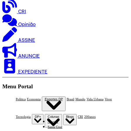
CRI
Opinião
ASSINE
ANUNCIE
EXPEDIENTE
Menu Portal
Política
Economia
Esportes DP
Brasil
Mundo
Vida Urbana
Viver
Tecnologia
DP+
Colunas
Blogs
CRI
200anos
Náutico
Santa Cruz