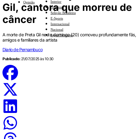
Interior
Opinião
Gil, cantora que morreu de
Feminino
Seleção Brasileira
câncer
E-Sports
Internacional
Nacional
A morte de Preta Gil neste domingo (20) comoveu profundamente fãs,
Jogos Escolares
amigos e familiares da artista
Diario de Pernambuco
Publicado:
21/07/2025 às 10:30