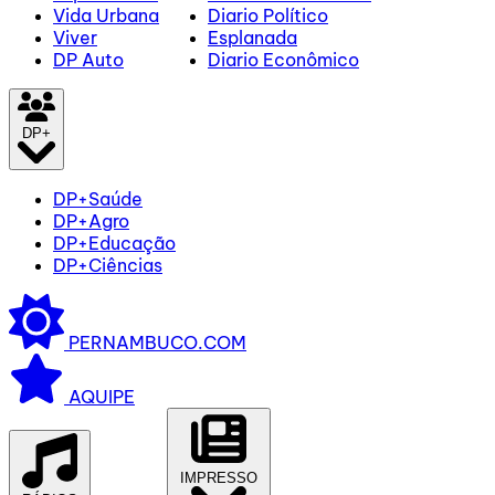
Vida Urbana
Diario Político
Viver
Esplanada
DP Auto
Diario Econômico
DP+
DP+Saúde
DP+Agro
DP+Educação
DP+Ciências
PERNAMBUCO.COM
AQUIPE
IMPRESSO