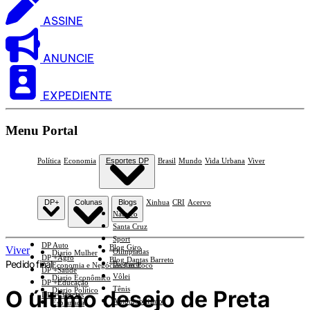
ASSINE
ANUNCIE
EXPEDIENTE
Menu Portal
Política
Economia
Esportes DP
Brasil
Mundo
Vida Urbana
Viver
DP+
Colunas
Blogs
Xinhua
CRI
Acervo
Náutico
Santa Cruz
Sport
DP Auto
Blog Giro
Viver
Olimpíadas
Diario Mulher
DP +Agro
Blog Dantas Barreto
Pedido final
Basquete
Economia e Negócios Em Foco
DP +Saúde
Vôlei
Diario Econômico
DP +Educação
Tênis
O último desejo de Preta
Diario Político
DP +Ciências
Automobilismo
Esplanada