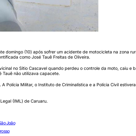
os os fatos. (Foto: Arquivo/PCPE)
e domingo (10) após sofrer um acidente de motocicleta na zona rur
ntificada como José Tauê Freitas de Oliveira.
icinal no Sítio Cascavel quando perdeu o controle da moto, caiu e b
Tauê não utilizava capacete.
olícia Militar, o Instituto de Criminalística e a Polícia Civil estiver
 Legal (IML) de Caruaru.
 São João
Grosso