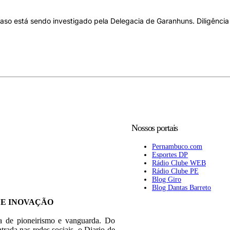
aso está sendo investigado pela Delegacia de Garanhuns. Diligência
Nossos portais
Pernambuco.com
Esportes DP
Rádio Clube WEB
Rádio Clube PE
Blog Giro
Blog Dantas Barreto
 E INOVAÇÃO
ia de pioneirismo e vanguarda. Do
trada nas redes sociais, o Diario de