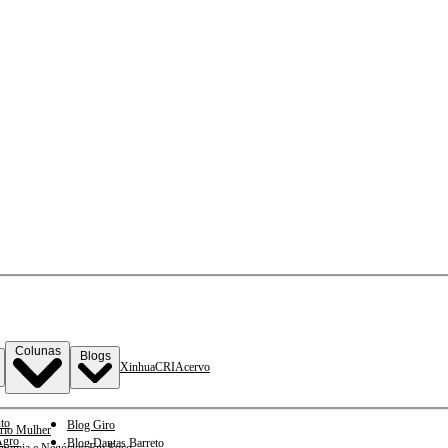
Colunas
Blogs
Xinhua
CRI
Acervo
to
Blog Giro
rio Mulher
gro
Blog Dantas Barreto