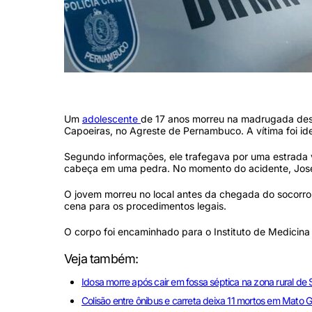
A Polícia Civil de Pernambuco instaurou um inquérito para apurar tod
Um
adolescente
de 17 anos morreu na madrugada dest
Capoeiras, no Agreste de Pernambuco. A vítima foi ide
Segundo informações, ele trafegava por uma estrada v
cabeça em uma pedra. No momento do acidente, José 
O jovem morreu no local antes da chegada do socorro. A P
cena para os procedimentos legais.
O corpo foi encaminhado para o Instituto de Medicina
Veja também:
Idosa morre após cair em fossa séptica na zona rural de
Colisão entre ônibus e carreta deixa 11 mortos em Mato 