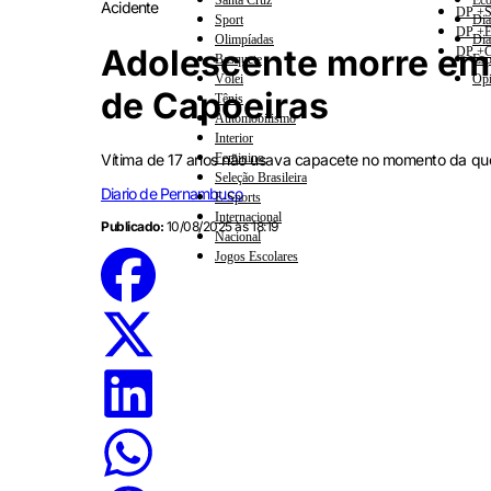
Santa Cruz
Eco
Acidente
DP +S
Sport
Dia
DP +E
Olimpíadas
Dia
Adolescente morre em 
DP +C
Basquete
Esp
Vôlei
Opi
de Capoeiras
Tênis
Automobilismo
Interior
Vítima de 17 anos não usava capacete no momento da que
Feminino
Seleção Brasileira
Diario de Pernambuco
E-Sports
Internacional
Publicado:
10/08/2025 às 18:19
Nacional
Jogos Escolares