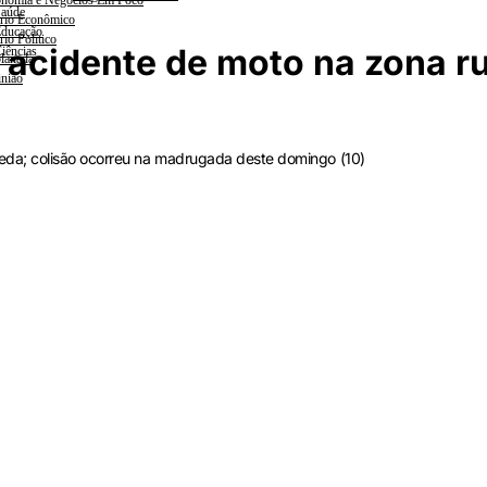
nomia e Negócios Em Foco
aúde
rio Econômico
ducação
rio Político
acidente de moto na zona ru
iências
lanada
nião
da; colisão ocorreu na madrugada deste domingo (10)