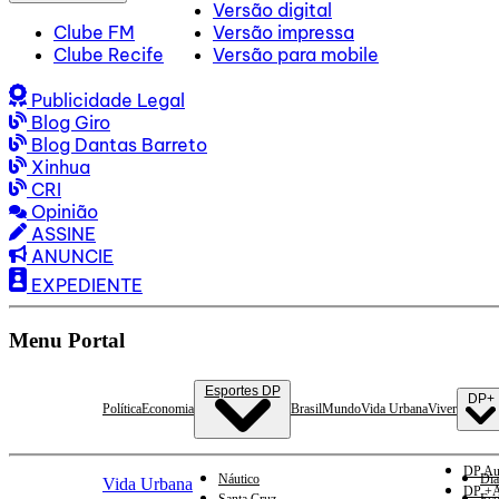
Versão digital
Clube FM
Versão impressa
Clube Recife
Versão para mobile
Publicidade Legal
Blog Giro
Blog Dantas Barreto
Xinhua
CRI
Opinião
ASSINE
ANUNCIE
EXPEDIENTE
Menu Portal
Esportes DP
DP+
Política
Economia
Brasil
Mundo
Vida Urbana
Viver
DP Au
Náutico
Dia
Vida Urbana
DP +A