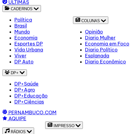
ÚLTIMAS
CADERNOS
Política
COLUNAS
Brasil
Mundo
Opinião
Economia
Diario Mulher
Esportes DP
Economia em Foco
Vida Urbana
Diario Político
Viver
Esplanada
DP Auto
Diario Econômico
DP+
DP+Saúde
DP+Agro
DP+Educação
DP+Ciências
PERNAMBUCO.COM
AQUIPE
IMPRESSO
RÁDIOS