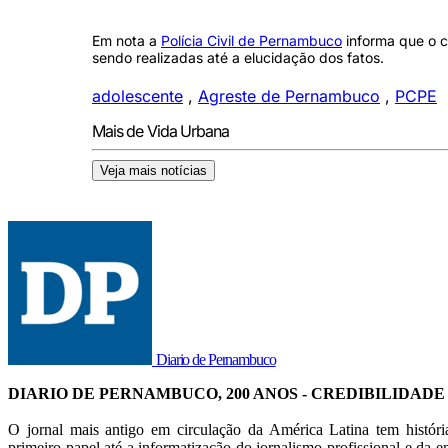
Em nota a
Polícia Civil de Pernambuco
informa que o c
sendo realizadas até a elucidação dos fatos.
adolescente
,
Agreste de Pernambuco
,
PCPE
Mais de Vida Urbana
Veja mais notícias
Diario de Pernambuco
DIARIO DE PERNAMBUCO, 200 ANOS - CREDIBILIDADE
O jornal mais antigo em circulação da América Latina tem histór
primeiro papel até a informatização do jornalismo profissional e da en