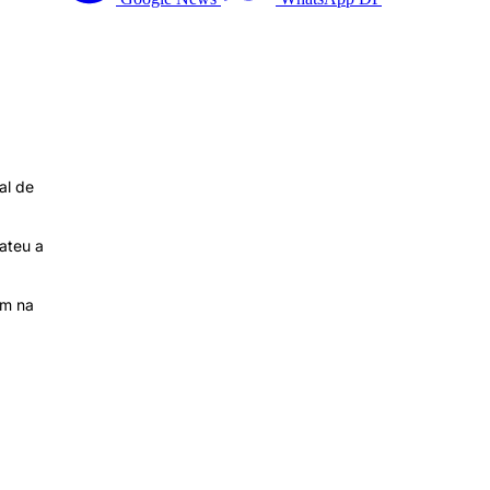
al de
ateu a
am na