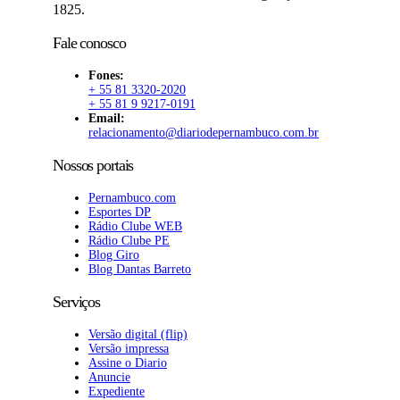
1825.
Fale conosco
Fones:
+ 55 81 3320-2020
+ 55 81 9 9217-0191
Email:
relacionamento@diariodepernambuco.com.br
Nossos portais
Pernambuco.com
Esportes DP
Rádio Clube WEB
Rádio Clube PE
Blog Giro
Blog Dantas Barreto
Serviços
Versão digital (flip)
Versão impressa
Assine o Diario
Anuncie
Expediente