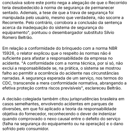
conclusiva sobre este ponto nega a alegação de que o Recorrido
teria desobedecido à norma de segurança de permanecer
sentado. Ademais, a tese de que a trava de segurança foi
manipulada pelo usuário, mesmo que verdadeira, não socorre a
Recorrente. Pelo contrário, corrobora a conclusão da sentença
acerca da inadequação do sistema de segurança do
equipamento", pontuou o desembargador substituto Sílvio
Romero Beltrão.
Em relação a conformidade do brinquedo com a norma NBR
15926, o relator explicou que o respeito às normas não é
suficiente para afastar a responsabilidade da empresa no
acidente. "A conformidade com a norma técnica, por si só, não
exclui a responsabilidade se, na prática, o sistema se mostrou
falho ao permitir a ocorrência do acidente nas circunstâncias
narradas. A segurança esperada de um serviço, nos termos do
CDC, transcende a mera conformidade normativa, abrangendo a
efetiva proteção contra riscos previsíveis", esclareceu Beltrão.
A decisão colegiada também citou jurisprudências brasileira em
casos semelhantes, envolvendo acidentes em parques de
diversões, em que foi aplicado a teoria da responsabilidade
objetiva do fornecedor, reconhecendo o dever de indenizar
quando comprovado o nexo causal entre o defeito do serviço
(falha na segurança do equipamento ou na operação) e o dano
sofrido pelo consumidor.