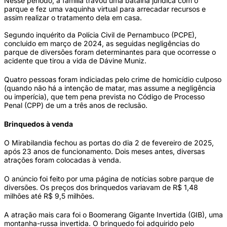
Nesse período, a família travou uma batalha jurídica com o
parque e fez uma vaquinha virtual para arrecadar recursos e
assim realizar o tratamento dela em casa.
Segundo inquérito da Polícia Civil de Pernambuco (PCPE),
concluido em março de 2024, as seguidas negligências do
parque de diversões foram determinantes para que ocorresse o
acidente que tirou a vida de Dávine Muniz.
Quatro pessoas foram indiciadas pelo crime de homicídio culposo
(quando não há a intenção de matar, mas assume a negligência
ou imperícia), que tem pena prevista no Código de Processo
Penal (CPP) de um a três anos de reclusão.
Brinquedos à venda
O Mirabilandia fechou as portas do dia 2 de fevereiro de 2025,
após 23 anos de funcionamento. Dois meses antes, diversas
atrações foram colocadas à venda.
O anúncio foi feito por uma página de notícias sobre parque de
diversões. Os preços dos brinquedos variavam de R$ 1,48
milhões até R$ 9,5 milhões.
A atração mais cara foi o Boomerang Gigante Invertida (GIB), uma
montanha-russa invertida. O brinquedo foi adquirido pelo