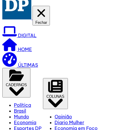
Fechar
DIGITAL
HOME
ÚLTIMAS
CADERNOS
COLUNAS
Política
Brasil
Mundo
Opinião
Economia
Diario Mulher
Esportes DP
Economia em Foco