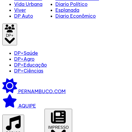
Vida Urbana
Diario Político
Viver
Esplanada
DP Auto
Diario Econômico
DP+
DP+Saúde
DP+Agro
DP+Educação
DP+Ciências
PERNAMBUCO.COM
AQUIPE
IMPRESSO