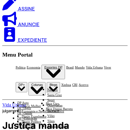
ASSINE
ANUNCIE
EXPEDIENTE
Menu Portal
Política
Economia
Esportes DP
Brasil
Mundo
Vida Urbana
Viver
DP+
Colunas
Blogs
Xinhua
CRI
Acervo
Náutico
Santa Cruz
Sport
DP Auto
Blog Giro
Vida Urbana
Olimpíadas
Diario Mulher
DP +Agro
Blog Dantas Barreto
julgamento
Basquete
Economia e Negócios Em Foco
DP +Saúde
Vôlei
Diario Econômico
DP +Educação
Tênis
Justiça manda
Diario Político
DP +Ciências
Automobilismo
Esplanada