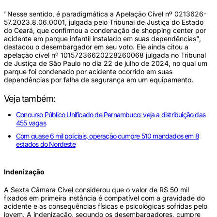
"Nesse sentido, é paradigmática a Apelação Cível nº 0213626-
57.2023.8.06.0001, julgada pelo Tribunal de Justiça do Estado
do Ceará, que confirmou a condenação de shopping center por
acidente em parque infantil instalado em suas dependências",
destacou o desembargador em seu voto. Ele ainda citou a
apelação cível nº 10157236620228260068 julgada no Tribunal
de Justiça de São Paulo no dia 22 de julho de 2024, no qual um
parque foi condenado por acidente ocorrido em suas
dependências por falha de segurança em um equipamento.
Veja também:
Concurso Público Unificado de Pernambuco: veja a distribuição das
455 vagas
Com quase 6 mil policiais, operação cumpre 510 mandados em 8
estados do Nordeste
Indenização
A Sexta Câmara Cível considerou que o valor de R$ 50 mil
fixados em primeira instância é compatível com a gravidade do
acidente e as consequências físicas e psicológicas sofridas pelo
jovem. A indenização, segundo os desembargadores, cumpre