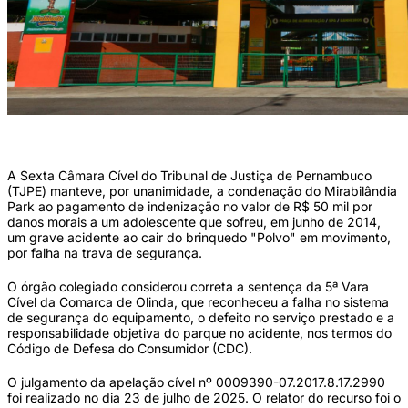
Mirabilandia fica em Olinda (Foto: Marina Torres/DP)
A Sexta Câmara Cível do Tribunal de Justiça de Pernambuco
(TJPE) manteve, por unanimidade, a condenação do Mirabilândia
Park ao pagamento de indenização no valor de R$ 50 mil por
danos morais a um adolescente que sofreu, em junho de 2014,
um grave acidente ao cair do brinquedo "Polvo" em movimento,
por falha na trava de segurança.
O órgão colegiado considerou correta a sentença da 5ª Vara
Cível da Comarca de Olinda, que reconheceu a falha no sistema
de segurança do equipamento, o defeito no serviço prestado e a
responsabilidade objetiva do parque no acidente, nos termos do
Código de Defesa do Consumidor (CDC).
O julgamento da apelação cível nº 0009390-07.2017.8.17.2990
foi realizado no dia 23 de julho de 2025. O relator do recurso foi o