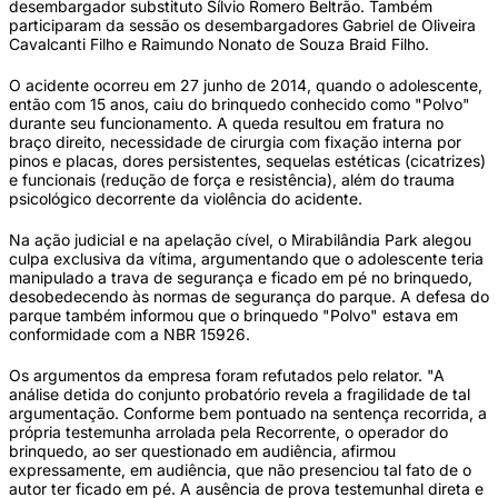
desembargador substituto Sílvio Romero Beltrão. Também
participaram da sessão os desembargadores Gabriel de Oliveira
Cavalcanti Filho e Raimundo Nonato de Souza Braid Filho.
O acidente ocorreu em 27 junho de 2014, quando o adolescente,
então com 15 anos, caiu do brinquedo conhecido como "Polvo"
durante seu funcionamento. A queda resultou em fratura no
braço direito, necessidade de cirurgia com fixação interna por
pinos e placas, dores persistentes, sequelas estéticas (cicatrizes)
e funcionais (redução de força e resistência), além do trauma
psicológico decorrente da violência do acidente.
Na ação judicial e na apelação cível, o Mirabilândia Park alegou
culpa exclusiva da vítima, argumentando que o adolescente teria
manipulado a trava de segurança e ficado em pé no brinquedo,
desobedecendo às normas de segurança do parque. A defesa do
parque também informou que o brinquedo "Polvo" estava em
conformidade com a NBR 15926.
Os argumentos da empresa foram refutados pelo relator. "A
análise detida do conjunto probatório revela a fragilidade de tal
argumentação. Conforme bem pontuado na sentença recorrida, a
própria testemunha arrolada pela Recorrente, o operador do
brinquedo, ao ser questionado em audiência, afirmou
expressamente, em audiência, que não presenciou tal fato de o
autor ter ficado em pé. A ausência de prova testemunhal direta e