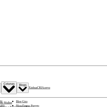
Colunas
Blogs
Xinhua
CRI
Acervo
to
Blog Giro
rio Mulher
gro
Blog Dantas Barreto