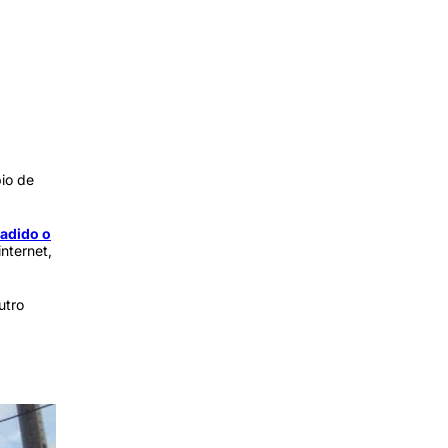
io de
vadido o
nternet,
utro