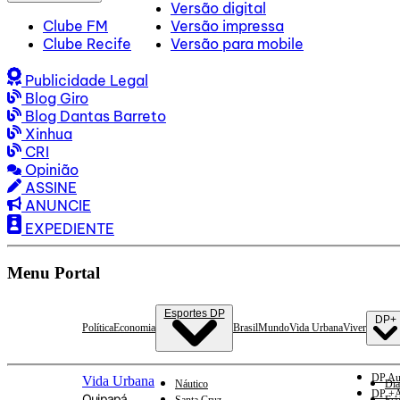
Versão digital
Clube FM
Versão impressa
Clube Recife
Versão para mobile
Publicidade Legal
Blog Giro
Blog Dantas Barreto
Xinhua
CRI
Opinião
ASSINE
ANUNCIE
EXPEDIENTE
Menu Portal
Esportes DP
DP+
Política
Economia
Brasil
Mundo
Vida Urbana
Viver
DP Au
Vida Urbana
Náutico
Dia
DP +A
Quipapá