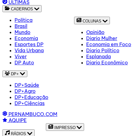
ÚLTIMAS
CADERNOS
Política
COLUNAS
Brasil
Mundo
Opinião
Economia
Diario Mulher
Esportes DP
Economia em Foco
Vida Urbana
Diario Político
Viver
Esplanada
DP Auto
Diario Econômico
DP+
DP+Saúde
DP+Agro
DP+Educação
DP+Ciências
PERNAMBUCO.COM
AQUIPE
IMPRESSO
RÁDIOS