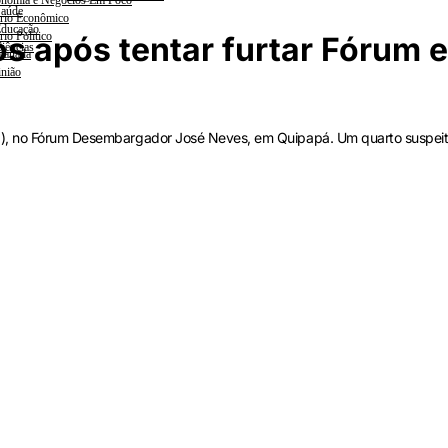
nomia e Negócios Em Foco
aúde
rio Econômico
ducação
rio Político
s após tentar furtar Fórum 
iências
lanada
nião
28), no Fórum Desembargador José Neves, em Quipapá. Um quarto suspei