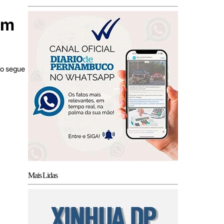
em
to segue
Mais Lidas