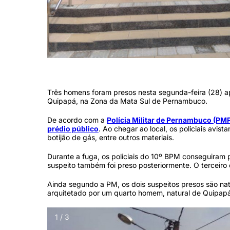
Os criminosos tentaram furtar computadores, roteador de Wi-Fi, boti
Três homens foram presos nesta segunda-feira (28) 
Quipapá, na Zona da Mata Sul de Pernambuco.
De acordo com a
Polícia Militar de Pernambuco (PM
prédio público
. Ao chegar ao local, os policiais avi
botijão de gás, entre outros materiais.
Durante a fuga, os policiais do 10º BPM conseguiram 
suspeito também foi preso posteriormente. O terceiro
Ainda segundo a PM, os dois suspeitos presos são nat
arquitetado por um quarto homem, natural de Quipapá,
1 / 3