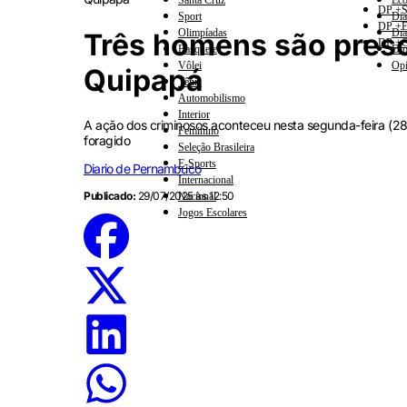
Santa Cruz
Eco
DP +S
Sport
Dia
DP +E
Olimpíadas
Dia
Três homens são preso
DP +C
Basquete
Esp
Vôlei
Opi
Quipapá
Tênis
Automobilismo
Interior
A ação dos criminosos aconteceu nesta segunda-feira (
Feminino
foragido
Seleção Brasileira
E-Sports
Diario de Pernambuco
Internacional
Publicado:
29/07/2025 às 12:50
Nacional
Jogos Escolares