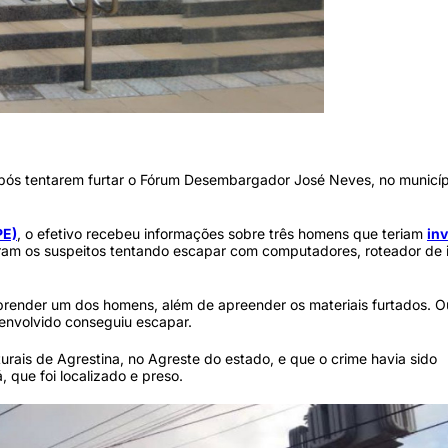
jão de gás, entre outros equipamentos (Foto: Reprodução / Google Street View)
após tentarem furtar o Fórum Desembargador José Neves, no municíp
PE)
, o efetivo recebeu informações sobre três homens que teriam
in
staram os suspeitos tentando escapar com computadores, roteador de i
prender um dos homens, além de apreender os materiais furtados. O
 envolvido conseguiu escapar.
urais de Agrestina, no Agreste do estado, e que o crime havia sido
 que foi localizado e preso.