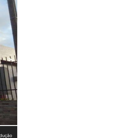
>
odução