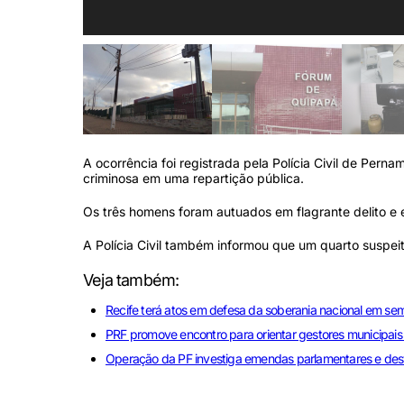
A ocorrência foi registrada pela Polícia Civil de Per
criminosa em uma repartição pública.
Os três homens foram autuados em flagrante delito e 
A Polícia Civil também informou que um quarto suspei
Veja também:
Recife terá atos em defesa da soberania nacional em sem
PRF promove encontro para orientar gestores municipai
Operação da PF investiga emendas parlamentares e des