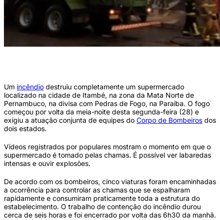
Incêndio destrói supermercado em Itambé, na divisa de PE e PB (Reprodução/Bom
dia PE/Globo)
Um
incêndio
destruiu completamente um supermercado
localizado na cidade de Itambé, na zona da Mata Norte de
Pernambuco, na divisa com Pedras de Fogo, na Paraíba. O fogo
começou por volta da meia-noite desta segunda-feira (28) e
exigiu a atuação conjunta de equipes do
Corpo de Bombeiros
dos
dois estados.
Vídeos registrados por populares mostram o momento em que o
supermercado é tomado pelas chamas. É possível ver labaredas
intensas e ouvir explosões.
De acordo com os bombeiros, cinco viaturas foram encaminhadas
a ocorrência para controlar as chamas que se espalharam
rapidamente e consumiram praticamente toda a estrutura do
estabelecimento. O trabalho de contenção do incêndio durou
cerca de seis horas e foi encerrado por volta das 6h30 da manhã.