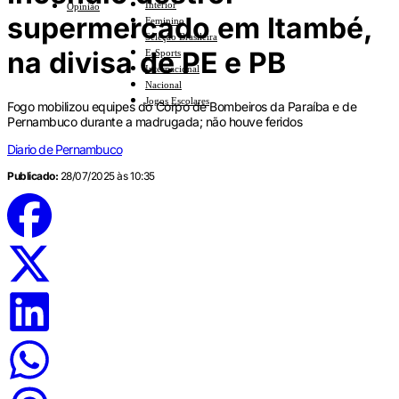
Interior
Opinião
supermercado em Itambé,
Feminino
Seleção Brasileira
na divisa de PE e PB
E-Sports
Internacional
Nacional
Jogos Escolares
Fogo mobilizou equipes do Corpo de Bombeiros da Paraíba e de
Pernambuco durante a madrugada; não houve feridos
Diario de Pernambuco
Publicado:
28/07/2025 às 10:35