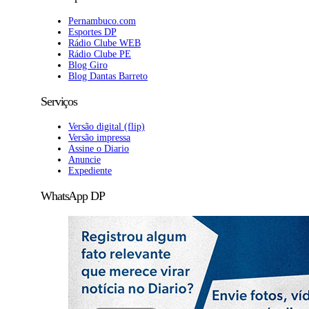
Pernambuco.com
Esportes DP
Rádio Clube WEB
Rádio Clube PE
Blog Giro
Blog Dantas Barreto
Serviços
Versão digital (flip)
Versão impressa
Assine o Diario
Anuncie
Expediente
WhatsApp DP