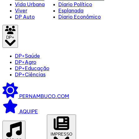
Vida Urbana
Diario Político
Viver
Esplanada
DP Auto
Diario Econômico
DP+
DP+Saúde
DP+Agro
DP+Educação
DP+Ciências
PERNAMBUCO.COM
AQUIPE
IMPRESSO