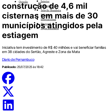
Interior
Opinião
construção de 4,6 mil
Feminino
Seleção Brasileira
cisternas em mais de 30
E-Sports
Internacional
municípios atingidos pela
Nacional
Jogos Escolares
estiagem
Iniciativa tem investimento de R$ 40 milhões e vai beneficiar famílias
em 38 cidades do Sertão, Agreste e Zona da Mata
Diario de Pernambuco
Publicado:
25/07/2025 às 18:42