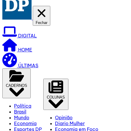
Fechar
DIGITAL
HOME
ÚLTIMAS
CADERNOS
COLUNAS
Política
Brasil
Mundo
Opinião
Economia
Diario Mulher
Esportes DP
Economia em Foco