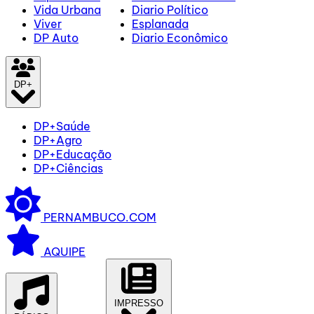
Vida Urbana
Diario Político
Viver
Esplanada
DP Auto
Diario Econômico
DP+
DP+Saúde
DP+Agro
DP+Educação
DP+Ciências
PERNAMBUCO.COM
AQUIPE
IMPRESSO