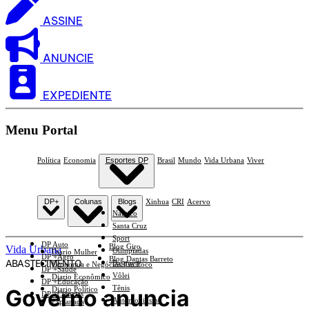
ASSINE
ANUNCIE
EXPEDIENTE
Menu Portal
Política
Economia
Esportes DP
Brasil
Mundo
Vida Urbana
Viver
DP+
Colunas
Blogs
Xinhua
CRI
Acervo
Náutico
Santa Cruz
Sport
DP Auto
Blog Giro
Vida Urbana
Olimpíadas
Diario Mulher
DP +Agro
Blog Dantas Barreto
ABASTECIMENTO
Basquete
Economia e Negócios Em Foco
DP +Saúde
Vôlei
Diario Econômico
DP +Educação
Tênis
Governo anuncia
Diario Político
DP +Ciências
Automobilismo
Esplanada