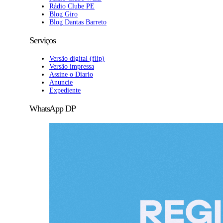
Rádio Clube PE
Blog Giro
Blog Dantas Barreto
Serviços
Versão digital (flip)
Versão impressa
Assine o Diario
Anuncie
Expediente
WhatsApp DP