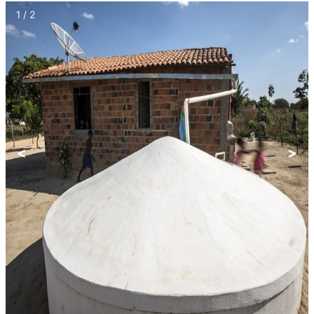
1 / 2
<
>