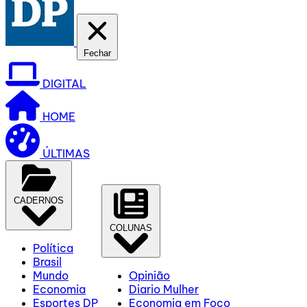
Fechar
DIGITAL
HOME
ÚLTIMAS
CADERNOS
COLUNAS
Política
Brasil
Mundo
Opinião
Economia
Diario Mulher
Esportes DP
Economia em Foco