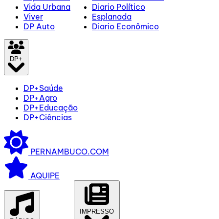
Vida Urbana
Diario Político
Viver
Esplanada
DP Auto
Diario Econômico
DP+
DP+Saúde
DP+Agro
DP+Educação
DP+Ciências
PERNAMBUCO.COM
AQUIPE
IMPRESSO