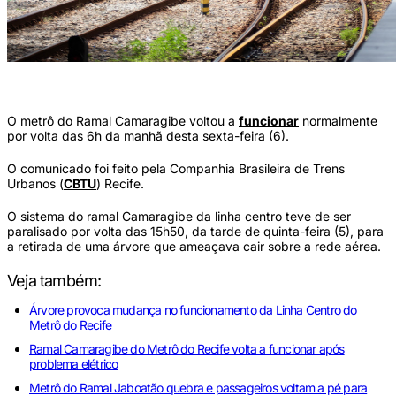
Metrô e trilhos (Nivaldo Fran)
O metrô do Ramal Camaragibe voltou a
funcionar
normalmente
por volta das 6h da manhã desta sexta-feira (6).
O comunicado foi feito pela Companhia Brasileira de Trens
Urbanos (
CBTU
) Recife.
O sistema do ramal Camaragibe da linha centro teve de ser
paralisado por volta das 15h50, da tarde de quinta-feira (5), para
a retirada de uma árvore que ameaçava cair sobre a rede aérea.
Veja também:
Árvore provoca mudança no funcionamento da Linha Centro do
Metrô do Recife
Ramal Camaragibe do Metrô do Recife volta a funcionar após
problema elétrico
Metrô do Ramal Jaboatão quebra e passageiros voltam a pé para