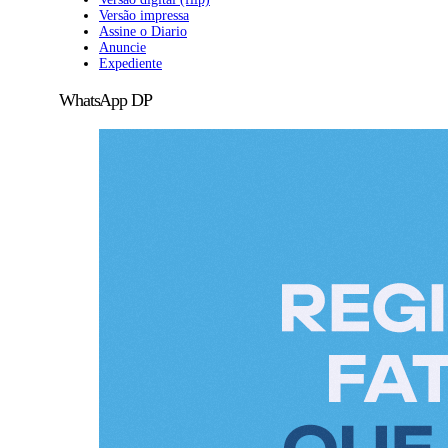
Versão impressa
Assine o Diario
Anuncie
Expediente
WhatsApp DP