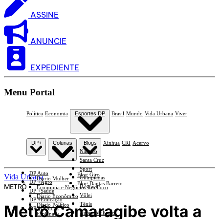
ASSINE
ANUNCIE
EXPEDIENTE
Menu Portal
Política
Economia
Esportes DP
Brasil
Mundo
Vida Urbana
Viver
DP+
Colunas
Blogs
Xinhua
CRI
Acervo
Náutico
Santa Cruz
Sport
DP Auto
Blog Giro
Vida Urbana
Olimpíadas
Diario Mulher
DP +Agro
Blog Dantas Barreto
METRÔ
Basquete
Economia e Negócios Em Foco
DP +Saúde
Vôlei
Diario Econômico
DP +Educação
Tênis
Metrô Camaragibe volta a
Diario Político
DP +Ciências
Automobilismo
Esplanada