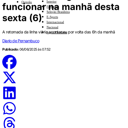
Interior
Opinião
funcionar na manhã desta
Feminino
Seleção Brasileira
sexta (6)
E-Sports
Internacional
Nacional
A retomada da linha viária aconteceu por volta das 6h da manhã
Jogos Escolares
Diario de Pernambuco
Publicado:
06/06/2025 às 07:52