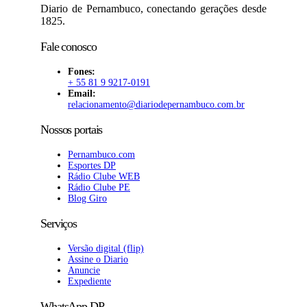
Diario de Pernambuco, conectando gerações desde
1825.
Fale conosco
Fones:
+ 55 81 9 9217-0191
Email:
relacionamento@diariodepernambuco
.com.br
Nossos portais
Pernambuco.com
Esportes DP
Rádio Clube WEB
Rádio Clube PE
Blog Giro
Serviços
Versão digital (flip)
Assine o Diario
Anuncie
Expediente
WhatsApp DP