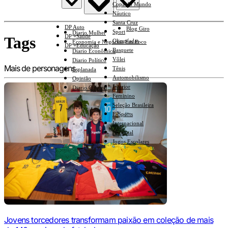
Copa do Mundo
Náutico
Santa Cruz
DP Auto
Blog Giro
Sport
Diario Mulher
DP +Saúde
Tags
Olimpíadas
Economia e Negócios Em Foco
DP +Educação
Basquete
Diario Econômico
Vôlei
Diario Político
Mais de personagens
Tênis
Esplanada
Automobilismo
Opinião
Interior
Diario Cultural
Feminino
Seleção Brasileira
E-Sports
Internacional
Nacional
Jogos Escolares
Jovens torcedores transformam paixão em coleção de mais