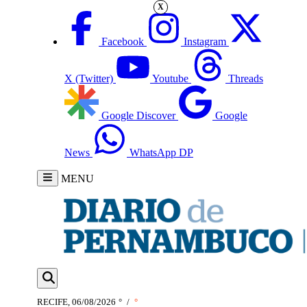
X
Facebook
Instagram
X (Twitter)
Youtube
Threads
Google Discover
Google
News
WhatsApp DP
MENU
RECIFE, 06/08/2026
°
/
°