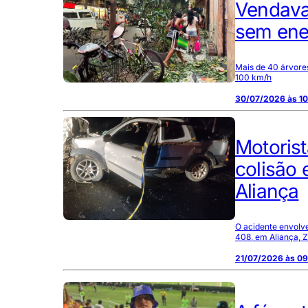
Vendaval
sem ener
Mais de 40 árvores
100 km/h
30/07/2026 às 10
Motorist
colisão 
Aliança
O acidente envolve
408, em Aliança, 
21/07/2026 às 0