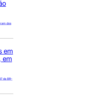
ão
saram dos
as em
, em
 37 da BR-