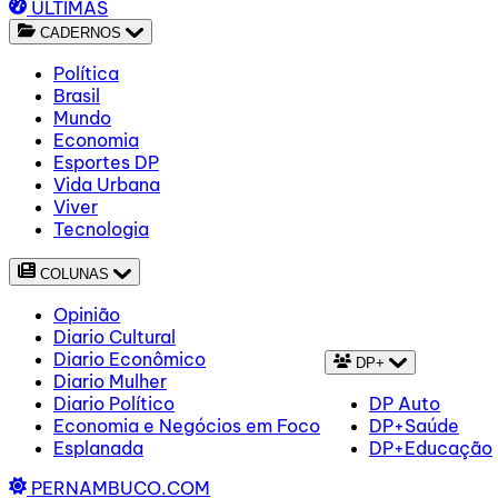
ÚLTIMAS
CADERNOS
Política
Brasil
Mundo
Economia
Esportes DP
Vida Urbana
Viver
Tecnologia
COLUNAS
Opinião
Diario Cultural
Diario Econômico
DP+
Diario Mulher
Diario Político
DP Auto
Economia e Negócios em Foco
DP+Saúde
Esplanada
DP+Educação
PERNAMBUCO.COM