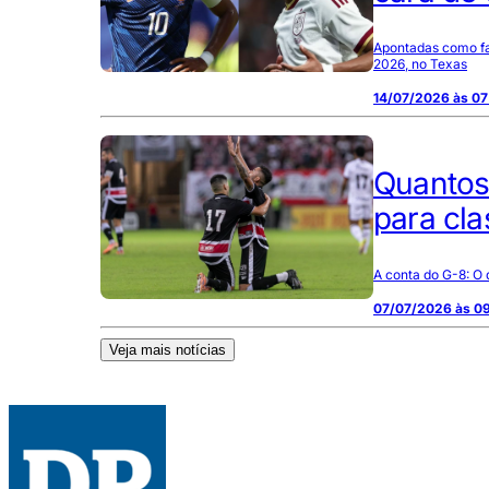
Apontadas como fav
2026, no Texas
14/07/2026 às 07
Quantos
para cla
A conta do G-8: O 
07/07/2026 às 0
Veja mais notícias