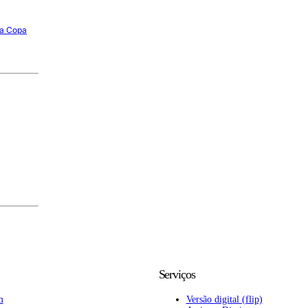
da Copa
Serviços
m
Versão digital (flip)