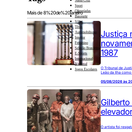
Santa Cruz
Sport
Olimpíadas
Mais de 8%20de%20janeiro
Basquete
Vôlei
Tênis
Justiça
Automobilismo
Interior
novamen
Feminino
Seleção Brasileira
1987
E-Sports
Internacional
Nacional
O Tribunal de Just
Jogos Escolares
Leão da Ilha como
05/08/2026 às 2
Gilberto
elevador
O artista foi resg