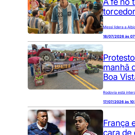
A fé no
torcedor
Messi lidera a Alb
18/07/2026 às 07
Protesto
manhã de
Boa Vist
Rodovia está inter
17/07/2026 às 10
França 
cara de