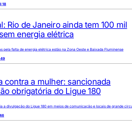
8:18
: Rio de Janeiro ainda tem 100 mil
sem energia elétrica
s pela falta de energia elétrica estão na Zona Oeste e Baixada Fluminense
:49
a contra a mulher: sancionada
ão obrigatória do Ligue 180
ria a divulgação do Ligue 180 em meios de comunicação e locais de grande circ
:46