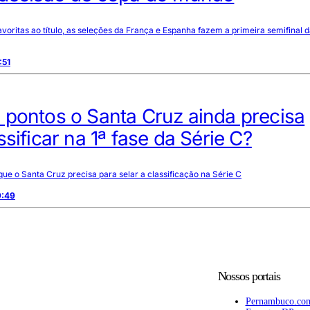
oritas ao título, as seleções da França e Espanha fazem a primeira semifinal 
:51
 pontos o Santa Cruz ainda precisa
ssificar na 1ª fase da Série C?
que o Santa Cruz precisa para selar a classificação na Série C
9:49
Nossos portais
Pernambuco.co