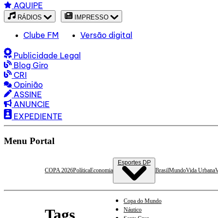
AQUIPE
RÁDIOS
IMPRESSO
Clube FM
Versão digital
Publicidade Legal
Blog Giro
CRI
Opinião
ASSINE
ANUNCIE
EXPEDIENTE
Menu Portal
Esportes DP
COPA 2026
Política
Economia
Brasil
Mundo
Vida Urbana
V
Copa do Mundo
Tags
Náutico