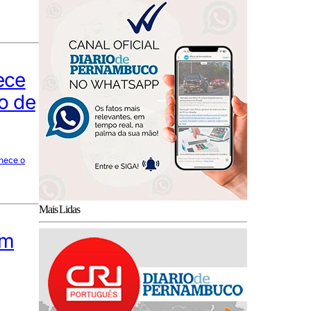
ece
o de
nhece o
Mais Lidas
em