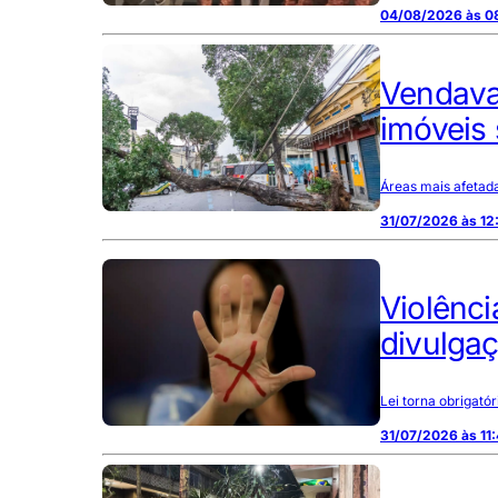
04/08/2026 às 0
Vendaval
imóveis 
Áreas mais afetada
31/07/2026 às 12
Violênci
divulgaç
Lei torna obrigató
31/07/2026 às 11