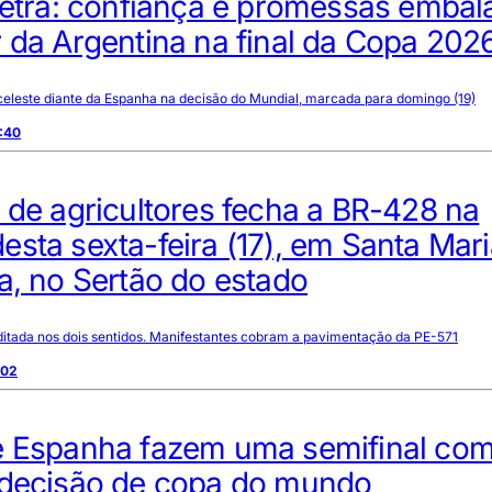
 tetra: confiança e promessas emba
 da Argentina na final da Copa 202
iceleste diante da Espanha na decisão do Mundial, marcada para domingo (19)
:40
 de agricultores fecha a BR-428 na
sta sexta-feira (17), em Santa Mari
a, no Sertão do estado
ditada nos dois sentidos. Manifestantes cobram a pavimentação da PE-571
:02
e Espanha fazem uma semifinal co
 decisão de copa do mundo