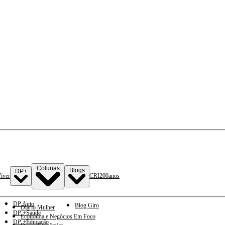
Colunas
Blogs
DP+
iver
CRI
200anos
DP Auto
Blog Giro
Diario Mulher
DP +Saúde
Economia e Negócios Em Foco
DP +Educação