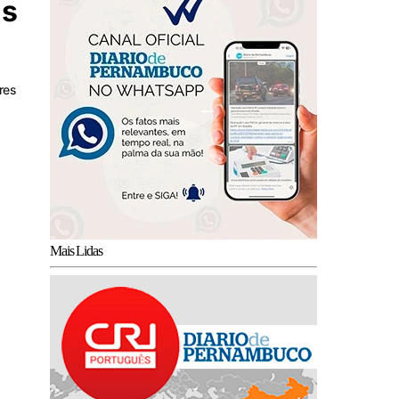
is
res
Mais Lidas