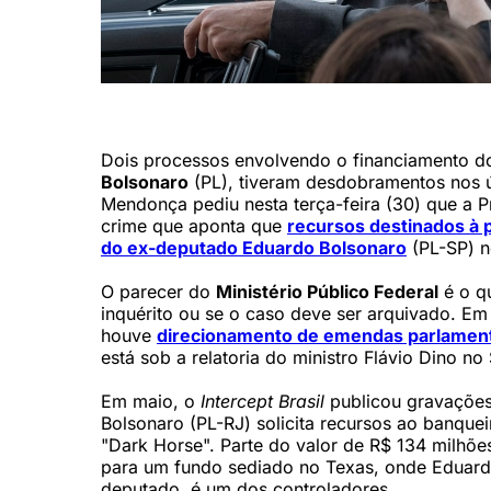
O ator norte-americano Jim Caviezel interpreta o ex-presid
Dois processos envolvendo o financiamento d
Bolsonaro
(PL), tiveram desdobramentos nos ú
Mendonça pediu nesta terça-feira (30) que a P
crime que aponta que
recursos destinados à 
do ex-deputado Eduardo Bolsonaro
(PL-SP) n
O parecer do
Ministério Público Federal
é o q
inquérito ou se o caso deve ser arquivado. Em 
houve
direcionamento de emendas parlamenta
está sob a relatoria do ministro Flávio Dino n
Em maio, o
Intercept Brasil
publicou gravações 
Bolsonaro (PL-RJ) solicita recursos ao banque
"Dark Horse". Parte do valor de R$ 134 milhões
para um fundo sediado no Texas, onde Eduardo
deputado, é um dos controladores.