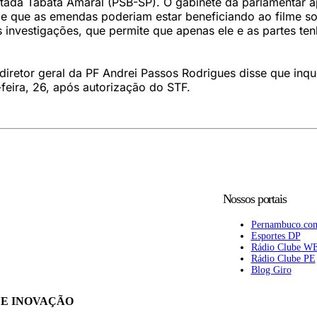
utada Tabata Amaral (PSB-SP). O gabinete da parlamentar 
de que as emendas poderiam estar beneficiando ao filme s
s investigações, que permite que apenas ele e as partes te
o diretor geral da PF Andrei Passos Rodrigues disse que inqu
-feira, 26, após autorização do STF.
Nossos portais
Pernambuco.co
Esportes DP
Rádio Clube W
Rádio Clube PE
Blog Giro
 E INOVAÇÃO