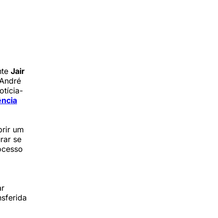
nte
Jair
 André
otícia-
ência
brir um
rar se
rocesso
ar
nsferida