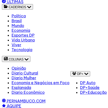
ÚLTIMAS
CADERNOS
Política
Brasil
Mundo
Economia
Esportes DP
Vida Urbana
Viver
Tecnologia
COLUNAS
Opinião
Diario Cultural
DP+
Diario Mulher
Economia e Negócios em Foco
DP Auto
Esplanada
DP+Saúde
Diario Econômico
DP+Educação
PERNAMBUCO.COM
AQUIPE