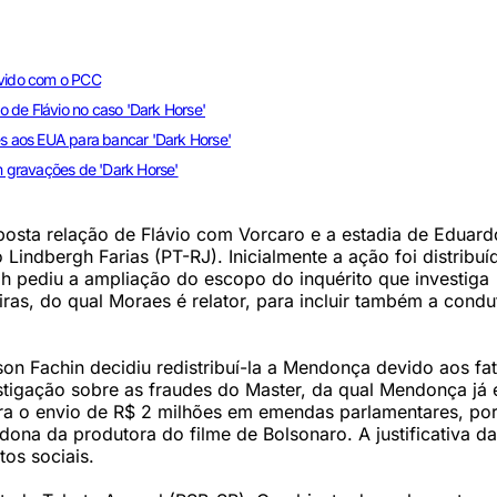
lvido com o PCC
 de Flávio no caso 'Dark Horse'
 aos EUA para bancar 'Dark Horse'
 gravações de 'Dark Horse'
posta relação de Flávio com Vorcaro e a estadia de Eduard
indbergh Farias (PT-RJ). Inicialmente a ação foi distribuí
h pediu a ampliação do escopo do inquérito que investiga
ras, do qual Moraes é relator, para incluir também a condu
n Fachin decidiu redistribuí-la a Mendonça devido aos fa
tigação sobre as fraudes do Master, da qual Mendonça já 
pura o envio de R$ 2 milhões em emendas parlamentares, po
ona da produtora do filme de Bolsonaro. A justificativa d
os sociais.