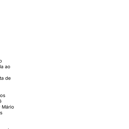
o
da ao
ta de
tos
é
r Mário
as