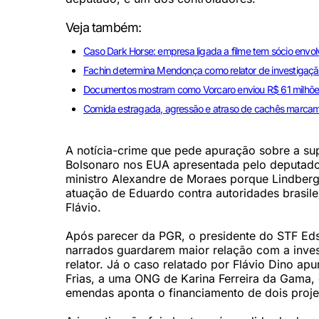
Veja também:
Caso Dark Horse: empresa ligada a filme tem sócio envo
Fachin determina Mendonça como relator de investigação
Documentos mostram como Vorcaro enviou R$ 61 milhões
Comida estragada, agressão e atraso de cachês marcam
A notícia-crime que pede apuração sobre a su
Bolsonaro nos EUA apresentada pelo deputado L
ministro Alexandre de Moraes porque Lindberg
atuação de Eduardo contra autoridades brasilei
Flávio.
Após parecer da PGR, o presidente do STF Edso
narrados guardarem maior relação com a inves
relator. Já o caso relatado por Flávio Dino a
Frias, a uma ONG de Karina Ferreira da Gama, d
emendas aponta o financiamento de dois projet