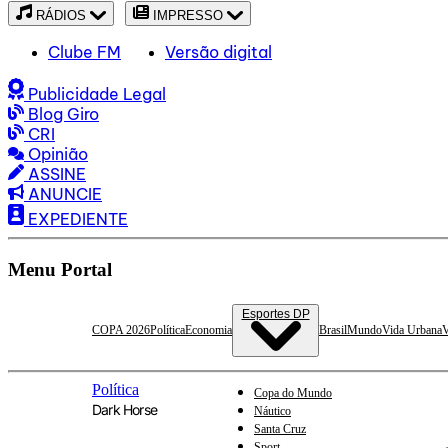
RÁDIOS
IMPRESSO
Clube FM
Versão digital
Publicidade Legal
Blog Giro
CRI
Opinião
ASSINE
ANUNCIE
EXPEDIENTE
Menu Portal
Esportes DP
COPA 2026
Política
Economia
Brasil
Mundo
Vida Urbana
V
Política
Copa do Mundo
Dark Horse
Náutico
Santa Cruz
Sport