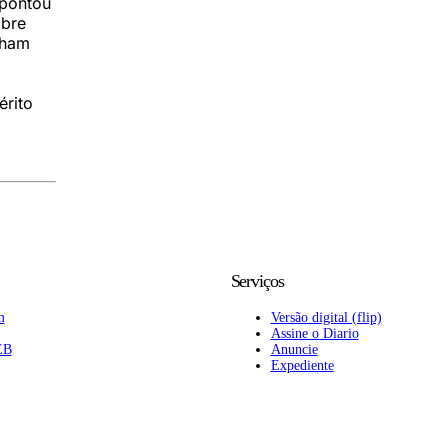
apontou
obre
nham
érito
Serviços
m
Versão digital (flip)
Assine o Diario
EB
Anuncie
Expediente