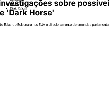
nvestigações sobre possíve
Opinião
Diario Cultural
me 'Dark Horse'
 de Eduardo Bolsonaro nos EUA e direcionamento de emendas parlamenta