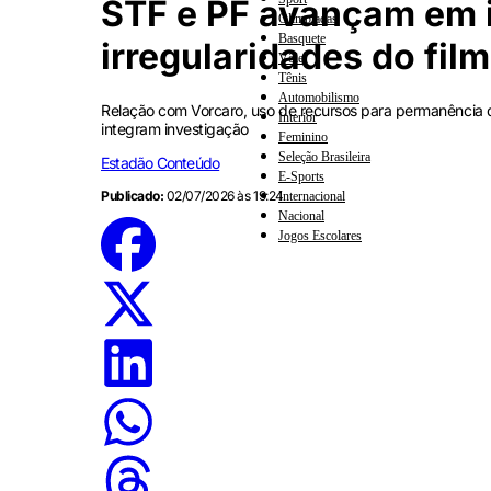
STF e PF avançam em i
Olimpíadas
Basquete
irregularidades do fil
Vôlei
Tênis
Automobilismo
Relação com Vorcaro, uso de recursos para permanência
Interior
integram investigação
Feminino
Seleção Brasileira
Estadão Conteúdo
E-Sports
Publicado:
02/07/2026 às 19:24
Internacional
Nacional
Jogos Escolares