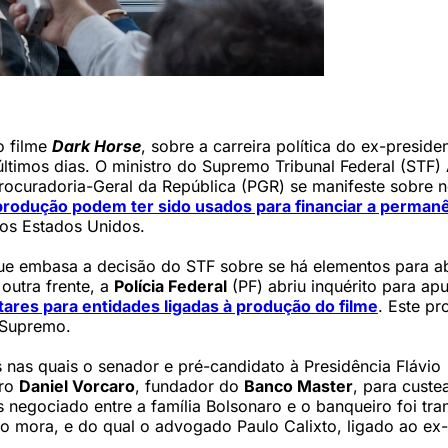
ente Jair Bolsonaro no filme 'Dark Horse' (Divulgação)
o filme
Dark Horse
, sobre a carreira política do ex-preside
ltimos dias. O ministro do Supremo Tribunal Federal (STF)
rocuradoria-Geral da República (PGR) se manifeste sobre n
produção podem ter sido usados para financiar a perman
os Estados Unidos.
ue embasa a decisão do STF sobre se há elementos para a
outra frente, a
Polícia Federal
(PF) abriu inquérito para apu
res para entidades ligadas à produção do filme
. Este p
o Supremo.
nas quais o senador e pré-candidato à Presidência Flávio
iro
Daniel Vorcaro
, fundador do
Banco Master
, para custe
 negociado entre a família Bolsonaro e o banqueiro foi tra
 mora, e do qual o advogado Paulo Calixto, ligado ao ex-