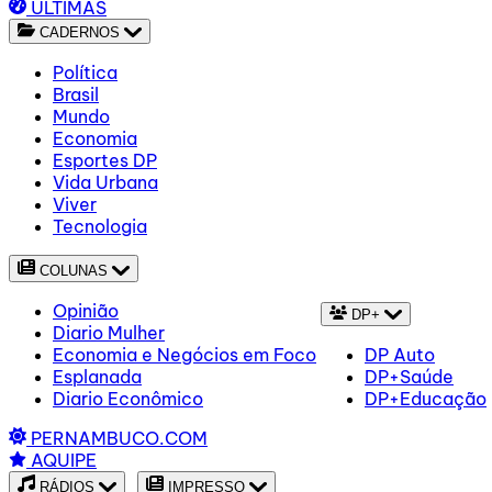
ÚLTIMAS
CADERNOS
Política
Brasil
Mundo
Economia
Esportes DP
Vida Urbana
Viver
Tecnologia
COLUNAS
Opinião
DP+
Diario Mulher
Economia e Negócios em Foco
DP Auto
Esplanada
DP+Saúde
Diario Econômico
DP+Educação
PERNAMBUCO.COM
AQUIPE
RÁDIOS
IMPRESSO