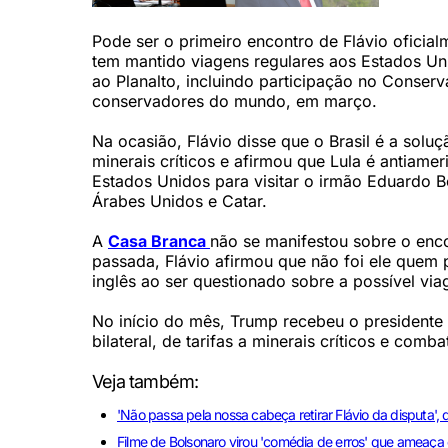
Pode ser o primeiro encontro de Flávio ofici
tem mantido viagens regulares aos Estados U
ao Planalto, incluindo participação no Conser
conservadores do mundo, em março.
Na ocasião, Flávio disse que o Brasil é a sol
minerais críticos e afirmou que Lula é antiam
Estados Unidos para visitar o irmão Eduardo Bo
Árabes Unidos e Catar.
A
Casa Branca
não se manifestou sobre o enc
passada, Flávio afirmou que não foi ele quem p
inglês ao ser questionado sobre a possível vi
No início do mês, Trump recebeu o presidente L
bilateral, de tarifas a minerais críticos e co
Veja também:
'Não passa pela nossa cabeça retirar Flávio da disputa', 
Filme de Bolsonaro virou 'comédia de erros' que ameaça ca