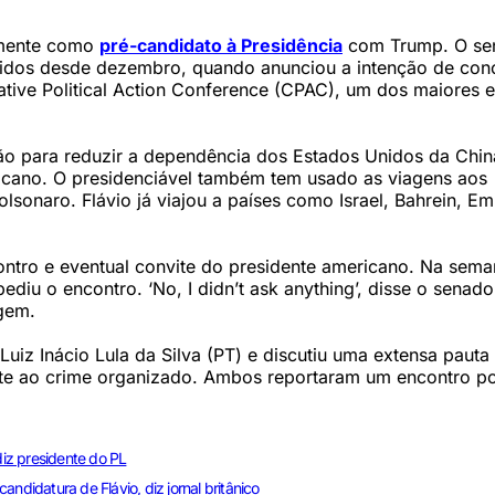
almente como
pré-candidato à Presidência
com Trump. O se
nidos desde dezembro, quando anunciou a intenção de con
vative Political Action Conference (CPAC), um dos maiores 
ução para reduzir a dependência dos Estados Unidos da Chin
ericano. O presidenciável também tem usado as viagens aos
lsonaro. Flávio já viajou a países como Israel, Bahrein, E
ontro e eventual convite do presidente americano. Na sem
ediu o encontro. ‘No, I didn’t ask anything’, disse o senad
agem.
uiz Inácio Lula da Silva (PT) e discutiu uma extensa pauta
mbate ao crime organizado. Ambos reportaram um encontro po
diz presidente do PL
ndidatura de Flávio, diz jornal britânico