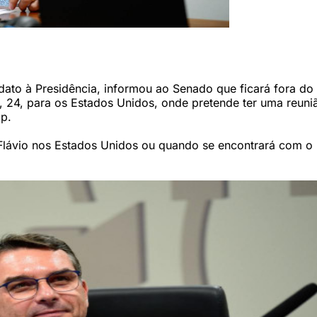
vio Bolsonaro (PL-RS) se pronunciou após decisão sobre vaga no STF (Foto
dato à Presidência, informou ao Senado que ficará fora do 
o, 24, para os Estados Unidos, onde pretende ter uma reun
p.
Flávio nos Estados Unidos ou quando se encontrará com o