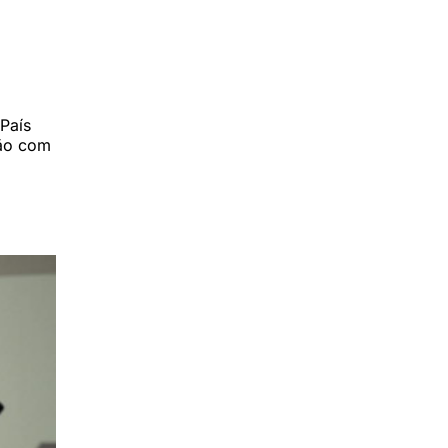
: Saulo
País
ião com