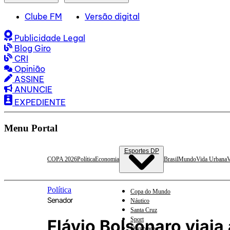
Clube FM
Versão digital
Publicidade Legal
Blog Giro
CRI
Opinião
ASSINE
ANUNCIE
EXPEDIENTE
Menu Portal
Esportes DP
COPA 2026
Política
Economia
Brasil
Mundo
Vida Urbana
V
Política
Copa do Mundo
Senador
Náutico
Santa Cruz
Sport
Flávio Bolsonaro viaj
Olimpíadas