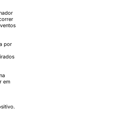
nador
correr
eventos
a por
mirados
ana
or em
sitivo.