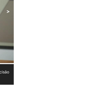
>
cisão