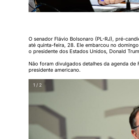
O senador e pré-candidato à Presidência da República Flá
Cruz/Agência Senado)
O senador Flávio Bolsonaro (PL-RJ), pré-candi
até quinta-feira, 28. Ele embarcou no doming
o presidente dos Estados Unidos, Donald Trum
Não foram divulgados detalhes da agenda de 
presidente americano.
1 / 2