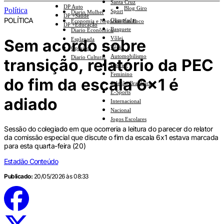
Santa Cruz
DP Auto
Blog Giro
Política
Sport
Diario Mulher
DP +Saúde
POLÍTICA
Olimpíadas
Economia e Negócios Em Foco
DP +Educação
Basquete
Diario Econômico
Vôlei
Sem acordo sobre
Esplanada
Tênis
Opinião
Automobilismo
Diario Cultural
transição, relatório da PEC
Interior
Feminino
do fim da escala 6x1 é
Seleção Brasileira
E-Sports
adiado
Internacional
Nacional
Jogos Escolares
Sessão do colegiado em que ocorreria a leitura do parecer do relator
da comissão especial que discute o fim da escala 6x1 estava marcada
para esta quarta-feira (20)
Estadão Conteúdo
Publicado:
20/05/2026 às 08:33