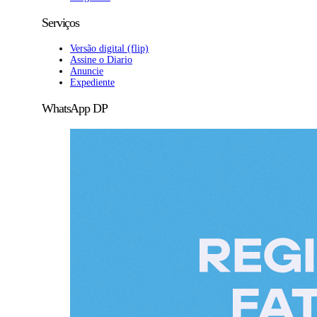
Serviços
Versão digital (flip)
Assine o Diario
Anuncie
Expediente
WhatsApp DP