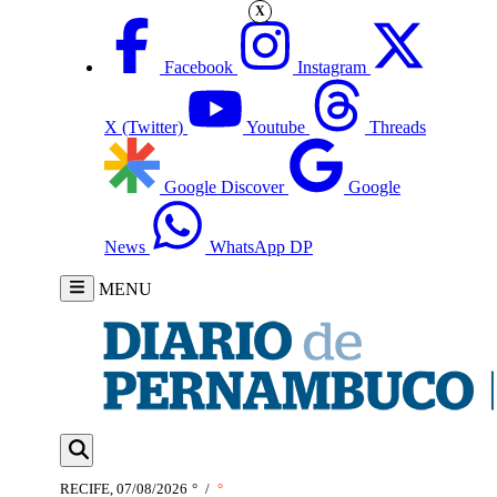
X
Facebook
Instagram
X (Twitter)
Youtube
Threads
Google Discover
Google
News
WhatsApp DP
MENU
RECIFE, 07/08/2026
°
/
°