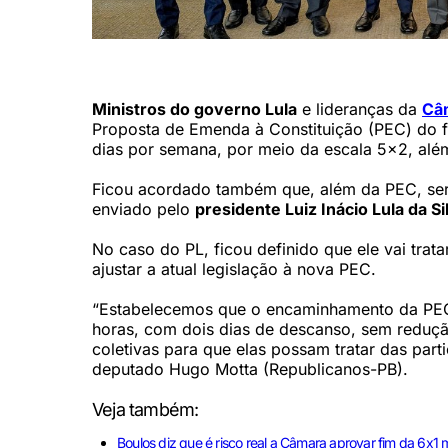
Reunião ocorreu nesta quarta-feira (13) (Douglas Gomes/C
Ministros do governo Lula
e lideranças da
Câ
Proposta de Emenda à Constituição (PEC) do 
dias por semana, por meio da escala 5x2, além
Ficou acordado também que, além da PEC, será
enviado pelo
presidente Luiz Inácio Lula da Si
No caso do PL, ficou definido que ele vai trat
ajustar a atual legislação à nova PEC.
“Estabelecemos que o encaminhamento da PEC 
horas, com dois dias de descanso, sem reduçã
coletivas para que elas possam tratar das part
deputado Hugo Motta (Republicanos-PB).
Veja também:
Boulos diz que é risco real a Câmara aprovar fim da 6x