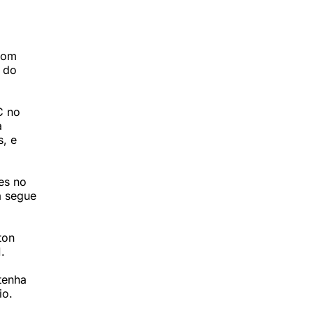
 com
 do
C no
a
s, e
es no
a segue
ton
.
tenha
io.