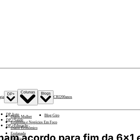
Colunas
Blogs
DP+
gia
CRI
200anos
DP Auto
Blog Giro
Diario Mulher
DP +Saúde
Economia e Negócios Em Foco
DP +Educação
Diario Econômico
Esplanada
am acordo para fim da 6x1 
Opinião