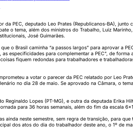
1
tor da PEC, deputado Leo Prates (Republicanos-BA), junto
te o tema, além dos ministros do Trabalho, Luiz Marinho,
stitucionais, José Guimarães.
 que o Brasil caminha “a passos largos” para aprovar a PE
i, as especificidades para complementar a PEC", de forma 
 coisas fiquem redondas para trabalhadores e trabalhadora
mprometeu a votar o parecer da PEC relatado por Leo Prat
lenário no dia 28 de maio. Se aprovado na Câmara, o tem
 Reginaldo Lopes (PT-MG), e outra da deputada Erika Hil
ornada para 36 horas semanais, além do fim da escala 6x1
s ainda neste semestre, sem regra de transição, para que 
ncipal dos atos do dia do trabalhador deste ano, o 1º de ma