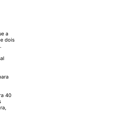
ue a
e dois
.
al
para
ra 40
s
ra,