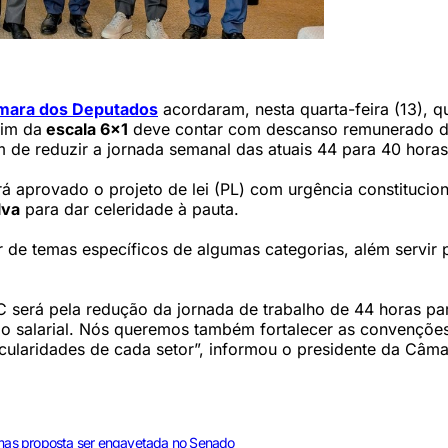
D Presidência)
mara dos Deputados
acordaram, nesta quarta-feira (13), q
fim da
escala 6x1
deve contar com descanso remunerado d
 de reduzir a jornada semanal das atuais 44 para 40 horas
 aprovado o projeto de lei (PL) com urgência constitucion
lva
para dar celeridade à pauta.
ar de temas específicos de algumas categorias, além servir 
será pela redução da jornada de trabalho de 44 horas pa
o salarial. Nós queremos também fortalecer as convençõe
icularidades de cada setor”, informou o presidente da Câma
1 mas proposta ser engavetada no Senado