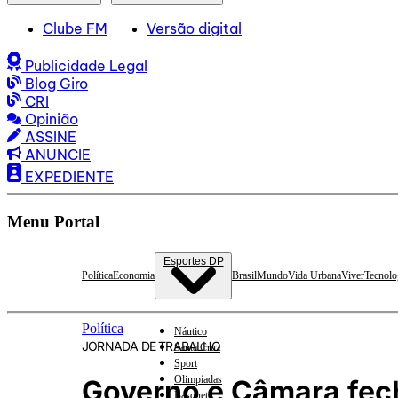
Clube FM
Versão digital
Publicidade Legal
Blog Giro
CRI
Opinião
ASSINE
ANUNCIE
EXPEDIENTE
Menu Portal
Esportes DP
Política
Economia
Brasil
Mundo
Vida Urbana
Viver
Tecnolo
Política
Náutico
JORNADA DE TRABALHO
Santa Cruz
Sport
Olimpíadas
Governo e Câmara fech
Basquete