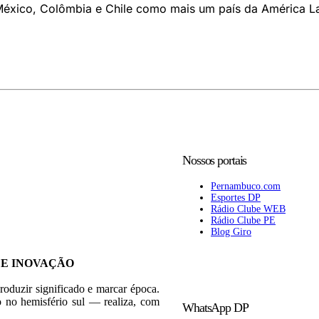
éxico, Colômbia e Chile como mais um país da América La
Nossos portais
Pernambuco.com
Esportes DP
Rádio Clube WEB
Rádio Clube PE
Blog Giro
 E INOVAÇÃO
roduzir significado e marcar época.
 no hemisfério sul — realiza, com
WhatsApp DP