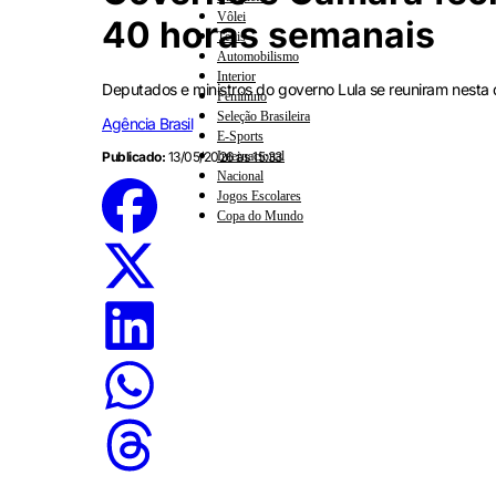
Vôlei
40 horas semanais
Tênis
Automobilismo
Interior
Deputados e ministros do governo Lula se reuniram nesta q
Feminino
Seleção Brasileira
Agência Brasil
E-Sports
Internacional
Publicado:
13/05/2026 às 15:33
Nacional
Jogos Escolares
Copa do Mundo