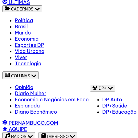
ÚLTIMAS
CADERNOS
Política
Brasil
Mundo
Economia
Esportes DP
Vida Urbana
Viver
Tecnologia
COLUNAS
Opinião
DP+
Diario Mulher
Economia e Negócios em Foco
DP Auto
Esplanada
DP+Saúde
Diario Econômico
DP+Educação
PERNAMBUCO.COM
AQUIPE
RÁDIOS
IMPRESSO