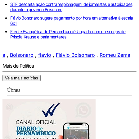
STF descarta ação contra 'espionagem' de jornalistas e autoridades
durante o governo Bolsonaro
Flávio Bolsonaro sugere pagamento por hora em alternativa à escala
6x1
Frente Evangélica de Pernambuco é lançada com presenças de
Priscila Krause e parlamentares
a
,
Bolsonaro
,
flavio
,
Flávio Bolsonaro
,
Romeu Zema
Mais de Política
Veja mais notícias
Últimas