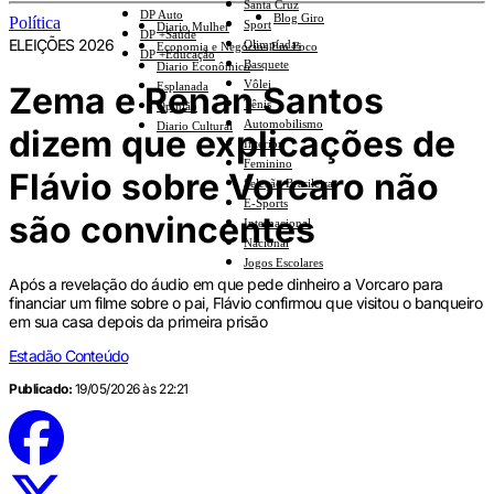
Santa Cruz
DP Auto
Blog Giro
Política
Sport
Diario Mulher
DP +Saúde
ELEIÇÕES 2026
Olimpíadas
Economia e Negócios Em Foco
DP +Educação
Basquete
Diario Econômico
Vôlei
Zema e Renan Santos
Esplanada
Tênis
Opinião
Automobilismo
Diario Cultural
dizem que explicações de
Interior
Feminino
Flávio sobre Vorcaro não
Seleção Brasileira
E-Sports
são convincentes
Internacional
Nacional
Jogos Escolares
Após a revelação do áudio em que pede dinheiro a Vorcaro para
financiar um filme sobre o pai, Flávio confirmou que visitou o banqueiro
em sua casa depois da primeira prisão
Estadão Conteúdo
Publicado:
19/05/2026 às 22:21