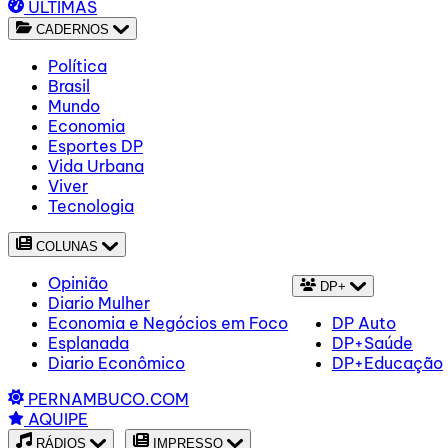
ÚLTIMAS
CADERNOS
Política
Brasil
Mundo
Economia
Esportes DP
Vida Urbana
Viver
Tecnologia
COLUNAS
Opinião
DP+
Diario Mulher
Economia e Negócios em Foco
DP Auto
Esplanada
DP+Saúde
Diario Econômico
DP+Educação
PERNAMBUCO.COM
AQUIPE
RÁDIOS
IMPRESSO