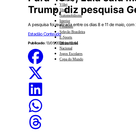
Vôlei
Trump, diz pesquisa G
Tênis
Automobilismo
Interior
A pesquisa foi realizada entre os dias 8 e 11 de maio, com
Feminino
Seleção Brasileira
Estadão Conteúdo
E-Sports
Internacional
Publicado:
13/05/2026 às 10:44
Nacional
Jogos Escolares
Copa do Mundo