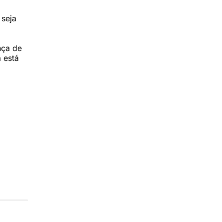
 seja
nça de
 está