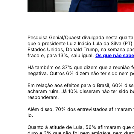
Presidente da República, Luiz Inácio Lula da Silva, duran
Stuckert/PR)
Pesquisa Genial/Quaest divulgada nesta quarta-
que o presidente Luiz Inácio Lula da Silva (PT
Estados Unidos, Donald Trump, na semana pas
fraco e, para 13%, saiu igual.
Os que não sab
Há também os 37% que dizem que a reunião foi
negativa. Outros 6% dizem não ter sido nem 
Em relação aos efeitos para o Brasil, 60% dis
acharam ruim. Já 10% disseram não ter sido b
responderam.
Além disso, 70% dos entrevistados afirmaram
lo.
Quanto à atitude de Lula, 56% afirmaram que o
duro e 3% que não foi nem amigável nem dur