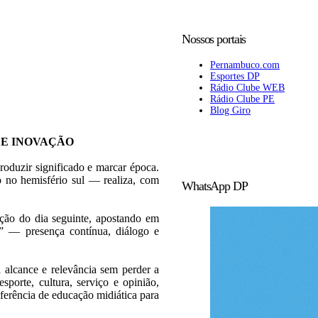
Nossos portais
Pernambuco.com
Esportes DP
Rádio Clube WEB
Rádio Clube PE
Blog Giro
 E INOVAÇÃO
roduzir significado e marcar época.
 no hemisfério sul — realiza, com
WhatsApp DP
ição do dia seguinte, apostando em
l” — presença contínua, diálogo e
 alcance e relevância sem perder a
esporte, cultura, serviço e opinião,
erência de educação midiática para