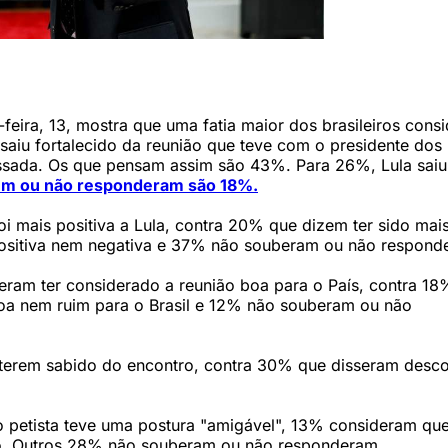
te encontro com o Presidente dos Estados Unidos, Donald Trump (Ricardo
feira, 13, mostra que uma fatia maior dos brasileiros cons
) saiu fortalecido da reunião que teve com o presidente dos
sada. Os que pensam assim são 43%. Para 26%, Lula saiu
em ou não responderam são 18%.
 mais positiva a Lula, contra 20% que dizem ter sido mai
positiva nem negativa e 37% não souberam ou não respond
seram ter considerado a reunião boa para o País, contra 18
oa nem ruim para o Brasil e 12% não souberam ou não
 terem sabido do encontro, contra 30% que disseram desc
 petista teve uma postura "amigável", 13% consideram que 
o. Outros 28% não souberam ou não responderam.