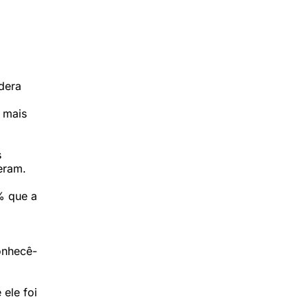
idera
 mais
s
eram.
% que a
onhecê-
ele foi