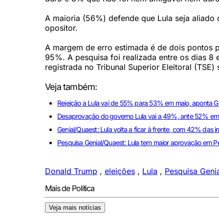
A maioria (56%) defende que Lula seja aliado
opositor.
A margem de erro estimada é de dois pontos p
95%. A pesquisa foi realizada entre os dias 8 
registrada no Tribunal Superior Eleitoral (TS
Veja também:
Rejeição a Lula vai de 55% para 53% em maio, aponta G
Desaprovação do governo Lula vai a 49%, ante 52% em a
Genial/Quaest: Lula volta a ficar à frente, com 42% das 
Pesquisa Genial/Quaest: Lula tem maior aprovação em
Donald Trump
,
eleições
,
Lula
,
Pesquisa Geni
Mais de Política
Veja mais notícias