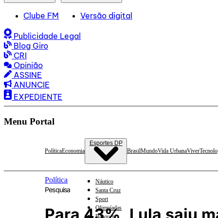
Clube FM
Versão digital
Publicidade Legal
Blog Giro
CRI
Opinião
ASSINE
ANUNCIE
EXPEDIENTE
Menu Portal
Esportes DP
Política
Economia
Brasil
Mundo
Vida Urbana
Viver
Tecnolo
Política
Náutico
Pesquisa
Santa Cruz
Sport
Olimpíadas
Para 43%, Lula saiu m
Basquete