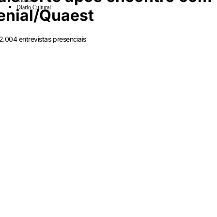
Diario Cultural
enial/Quaest
 2.004 entrevistas presenciais