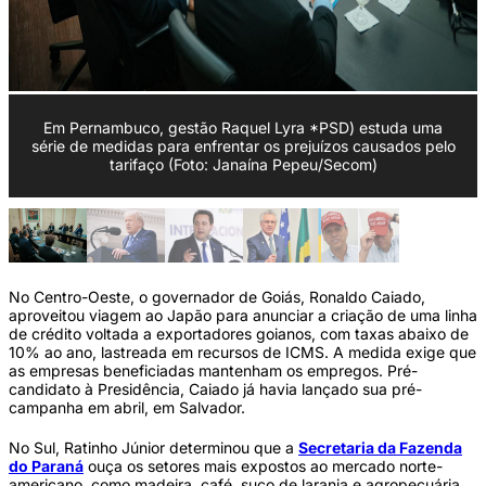
Em Pernambuco, gestão Raquel Lyra *PSD) estuda uma
série de medidas para enfrentar os prejuízos causados pelo
tarifaço (Foto: Janaína Pepeu/Secom)
No Centro-Oeste, o governador de Goiás, Ronaldo Caiado,
aproveitou viagem ao Japão para anunciar a criação de uma linha
de crédito voltada a exportadores goianos, com taxas abaixo de
10% ao ano, lastreada em recursos de ICMS. A medida exige que
as empresas beneficiadas mantenham os empregos. Pré-
candidato à Presidência, Caiado já havia lançado sua pré-
campanha em abril, em Salvador.
No Sul, Ratinho Júnior determinou que a
Secretaria da Fazenda
do Paraná
ouça os setores mais expostos ao mercado norte-
americano, como madeira, café, suco de laranja e agropecuária.