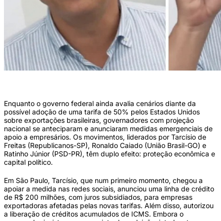
Governador de São Paulo Tarcísio de Freitas (Foto: Reprodução/ Redes Sociais)
Enquanto o governo federal ainda avalia cenários diante da
possível adoção de uma tarifa de 50% pelos Estados Unidos
sobre exportações brasileiras, governadores com projeção
nacional se anteciparam e anunciaram medidas emergenciais de
apoio a empresários. Os movimentos, liderados por Tarcísio de
Freitas (Republicanos-SP), Ronaldo Caiado (União Brasil-GO) e
Ratinho Júnior (PSD-PR), têm duplo efeito: proteção econômica e
capital político.
Em São Paulo, Tarcísio, que num primeiro momento, chegou a
apoiar a medida nas redes sociais, anunciou uma linha de crédito
de R$ 200 milhões, com juros subsidiados, para empresas
exportadoras afetadas pelas novas tarifas. Além disso, autorizou
a liberação de créditos acumulados de ICMS. Embora o