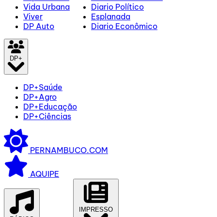
Vida Urbana
Diario Político
Viver
Esplanada
DP Auto
Diario Econômico
DP+
DP+Saúde
DP+Agro
DP+Educação
DP+Ciências
PERNAMBUCO.COM
AQUIPE
IMPRESSO