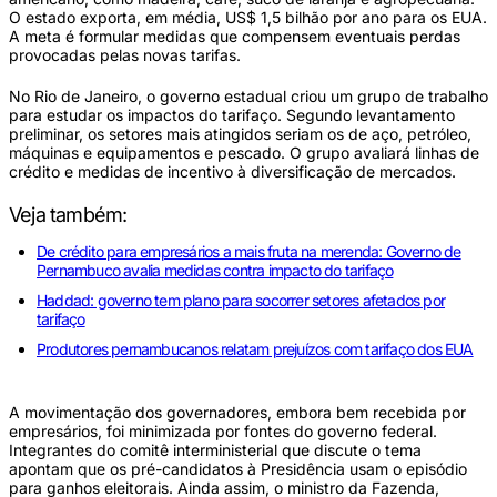
O estado exporta, em média, US$ 1,5 bilhão por ano para os EUA.
A meta é formular medidas que compensem eventuais perdas
provocadas pelas novas tarifas.
No Rio de Janeiro, o governo estadual criou um grupo de trabalho
para estudar os impactos do tarifaço. Segundo levantamento
preliminar, os setores mais atingidos seriam os de aço, petróleo,
máquinas e equipamentos e pescado. O grupo avaliará linhas de
crédito e medidas de incentivo à diversificação de mercados.
Veja também:
De crédito para empresários a mais fruta na merenda: Governo de
Pernambuco avalia medidas contra impacto do tarifaço
Haddad: governo tem plano para socorrer setores afetados por
tarifaço
Produtores pernambucanos relatam prejuízos com tarifaço dos EUA
A movimentação dos governadores, embora bem recebida por
empresários, foi minimizada por fontes do governo federal.
Integrantes do comitê interministerial que discute o tema
apontam que os pré-candidatos à Presidência usam o episódio
para ganhos eleitorais. Ainda assim, o ministro da Fazenda,