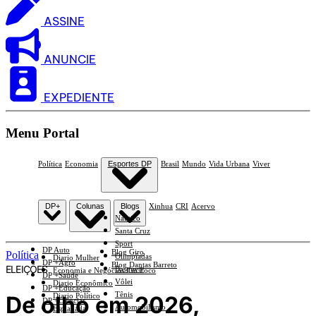
ASSINE
ANUNCIE
EXPEDIENTE
Menu Portal
Política
Economia
Esportes DP
Brasil
Mundo
Vida Urbana
Viver
DP+
Colunas
Blogs
Xinhua
CRI
Acervo
Náutico
Santa Cruz
Sport
DP Auto
Blog Giro
Política
Olimpíadas
Diario Mulher
DP +Agro
Blog Dantas Barreto
ELEIÇÕES
Basquete
Economia e Negócios Em Foco
DP +Saúde
Vôlei
Diario Econômico
DP +Educação
Tênis
De olho em 2026,
Diario Político
DP +Ciências
Automobilismo
Esplanada