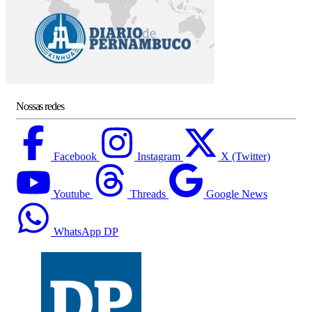
Nossas redes
Facebook
Instagram
X (Twitter)
Youtube
Threads
Google News
WhatsApp DP