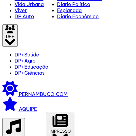
Vida Urbana
Diario Político
Viver
Esplanada
DP Auto
Diario Econômico
DP+
DP+Saúde
DP+Agro
DP+Educação
DP+Ciências
PERNAMBUCO.COM
AQUIPE
IMPRESSO