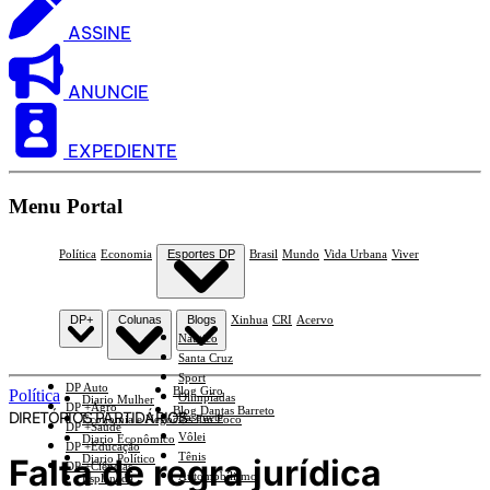
ASSINE
ANUNCIE
EXPEDIENTE
Menu Portal
Política
Economia
Esportes DP
Brasil
Mundo
Vida Urbana
Viver
DP+
Colunas
Blogs
Xinhua
CRI
Acervo
Náutico
Santa Cruz
Sport
DP Auto
Blog Giro
Política
Olimpíadas
Diario Mulher
DP +Agro
Blog Dantas Barreto
DIRETÓRIOS PARTIDÁRIOS
Basquete
Economia e Negócios Em Foco
DP +Saúde
Vôlei
Diario Econômico
DP +Educação
Tênis
Falta de regra jurídica
Diario Político
DP +Ciências
Automobilismo
Esplanada