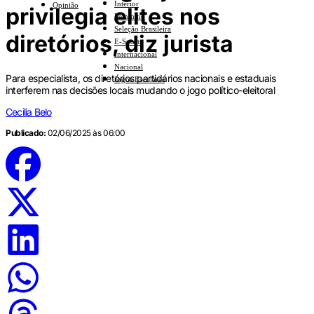
Interior
Opinião
privilegia elites nos
Feminino
Seleção Brasileira
diretórios, diz jurista
E-Sports
Internacional
Nacional
Para especialista, os diretórios partidários nacionais e estaduais
Jogos Escolares
interferem nas decisões locais mudando o jogo político-eleitoral
Cecilia Belo
Publicado:
02/06/2025 às 06:00