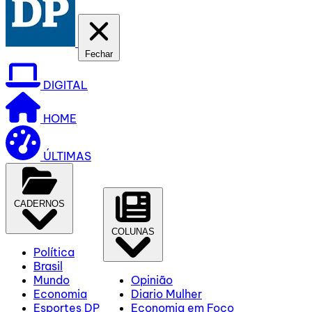
Fechar
DIGITAL
HOME
ÚLTIMAS
CADERNOS
COLUNAS
Política
Brasil
Mundo
Opinião
Economia
Diario Mulher
Esportes DP
Economia em Foco