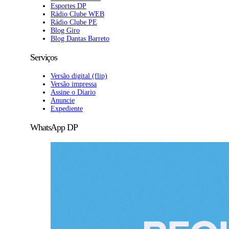
Esportes DP
Rádio Clube WEB
Rádio Clube PE
Blog Giro
Blog Dantas Barreto
Serviços
Versão digital (flip)
Versão impressa
Assine o Diario
Anuncie
Expediente
WhatsApp DP