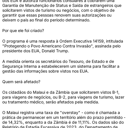
dos EUA e autoriza funcionários consulares a cobrarem uma
Garantia de Manutenção de Status e Saída de estrangeiros que
solicitarem vistos de turismo ou negócios, com o objetivo de
garantir que essas pessoas renovem suas autorizações ou
deixem o país ao final do período determinado.
Por que ele foi criado?
O programa é uma resposta à Ordem Executiva 14159, intitulada
"Protegendo o Povo Americano Contra Invasão", assinada pelo
presidente dos EUA, Donald Trump.
A medida orienta os secretários do Tesouro, de Estado e de
Segurança Interna a estabelecerem um sistema para facilitar a
gestão das informações sobre vistos nos EUA.
Quem será afetado?
Os cidadãos do Malaui e da Zâmbia que solicitarem vistos B-1,
para viagens de negócios, ou B-2, para viagens de turismo, lazer
ou tratamento médico, serão afetados pela medida.
O Malaui registra uma taxa de "overstay" - como é chamada a
prática de permanecer em um território além do prazo permitido -
de 14,32%, enquanto a da Zâmbia é de 11,11%. Os dados são do
Relatório de Estadia Excessiva de 2023, do Departamento de