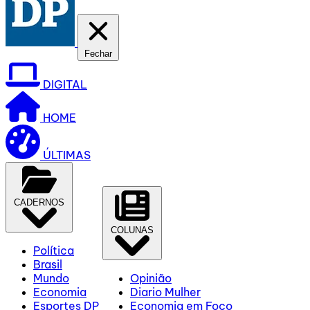
Fechar
DIGITAL
HOME
ÚLTIMAS
CADERNOS
COLUNAS
Política
Brasil
Mundo
Opinião
Economia
Diario Mulher
Esportes DP
Economia em Foco