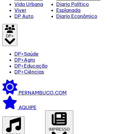
Vida Urbana
Diario Político
Viver
Esplanada
DP Auto
Diario Econômico
DP+
DP+Saúde
DP+Agro
DP+Educação
DP+Ciências
PERNAMBUCO.COM
AQUIPE
IMPRESSO