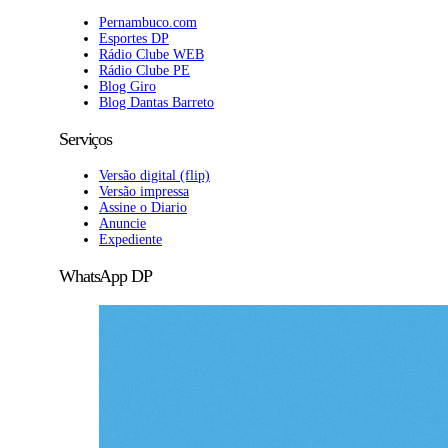
Pernambuco.com
Esportes DP
Rádio Clube WEB
Rádio Clube PE
Blog Giro
Blog Dantas Barreto
Serviços
Versão digital (flip)
Versão impressa
Assine o Diario
Anuncie
Expediente
WhatsApp DP