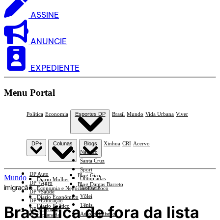
ASSINE
ANUNCIE
EXPEDIENTE
Menu Portal
Política
Economia
Esportes DP
Brasil
Mundo
Vida Urbana
Viver
DP+
Colunas
Blogs
Xinhua
CRI
Acervo
Náutico
Santa Cruz
Sport
DP Auto
Blog Giro
Mundo
Olimpíadas
Diario Mulher
DP +Agro
Blog Dantas Barreto
imigração
Basquete
Economia e Negócios Em Foco
DP +Saúde
Vôlei
Diario Econômico
DP +Educação
Tênis
Brasil fica de fora da lista
Diario Político
DP +Ciências
Automobilismo
Esplanada