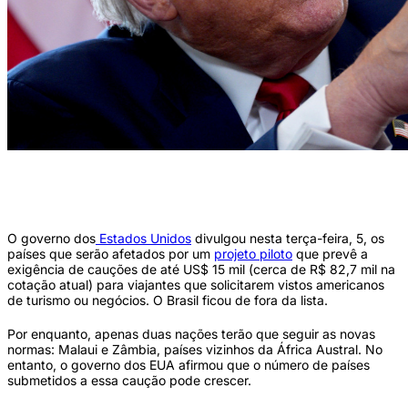
O presidente dos EUA, Donald Trump, discursa durante uma reunião bilateral no
Trump Turnberry Golf Courses, em Turnberry, sudoeste da Escócia, em 28 de julho
de 2025. (Foto de Christopher Furlong / POOL / AFP) ( AFP)
O governo dos
Estados Unidos
divulgou nesta terça-feira, 5, os
países que serão afetados por um
projeto piloto
que prevê a
exigência de cauções de até US$ 15 mil (cerca de R$ 82,7 mil na
cotação atual) para viajantes que solicitarem vistos americanos
de turismo ou negócios. O Brasil ficou de fora da lista.
Por enquanto, apenas duas nações terão que seguir as novas
normas: Malaui e Zâmbia, países vizinhos da África Austral. No
entanto, o governo dos EUA afirmou que o número de países
submetidos a essa caução pode crescer.