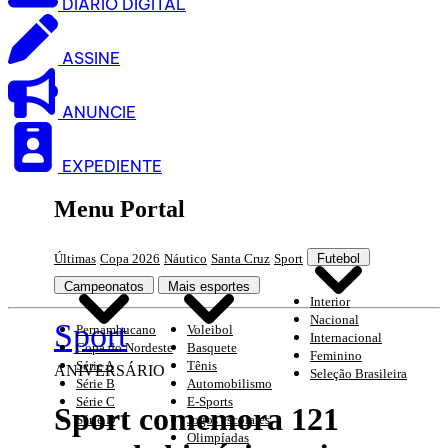
DIARIO DIGITAL
ASSINE
ANUNCIE
EXPEDIENTE
Menu Portal
Últimas
Copa 2026
Náutico
Santa Cruz
Sport
Futebol
Campeonatos
Mais esportes
Interior
Nacional
Sport
Pernambucano
Voleibol
Internacional
Copa do Nordeste
Basquete
Feminino
Série A
Tênis
ANIVERSÁRIO
Seleção Brasileira
Série B
Automobilismo
Série C
E-Sports
Sport comemora 121
Série D
Jogos escolares
Olimpíadas