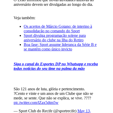
aniversário devem ser divulgadas ao longo do dia.
Veja também:
Os acertos de Márcio Goiano: de interino à
consolidação no comando do Sport
Sport divulga programação solene para
aniversário do clube na Ilha do Retiro
Boa fase: Sport assume liderança da Série B e
se mantém como único invicto
Siga o canal do Esportes DP no Whatsapp e receba
todas notícias do seu time na palma da mão
São 121 anos de luta, glória e pertencimento.
?Cento e vinte e um anos de um Clube que não se
mede, se sente. Que não se explica, se vive. ????
pic.twitter.com/lZax5dtm5w
— Sport Club do Recife (@sportrecife)
May 13,