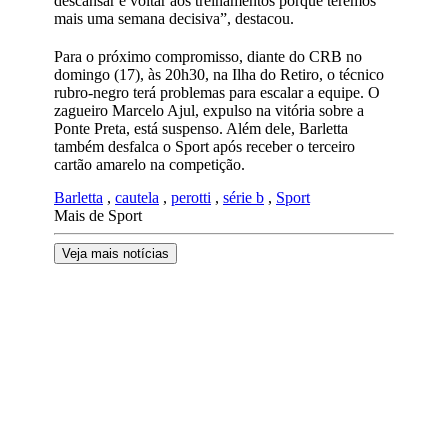
descansar e voltar aos treinamentos porque teremos
mais uma semana decisiva”, destacou.
Para o próximo compromisso, diante do CRB no
domingo (17), às 20h30, na Ilha do Retiro, o técnico
rubro-negro terá problemas para escalar a equipe. O
zagueiro Marcelo Ajul, expulso na vitória sobre a
Ponte Preta, está suspenso. Além dele, Barletta
também desfalca o Sport após receber o terceiro
cartão amarelo na competição.
Barletta
,
cautela
,
perotti
,
série b
,
Sport
Mais de Sport
Veja mais notícias