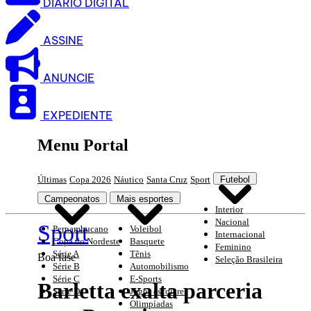
DIARIO DIGITAL
ASSINE
ANUNCIE
EXPEDIENTE
Menu Portal
Últimas
Copa 2026
Náutico
Santa Cruz
Sport
Futebol
Campeonatos
Mais esportes
Interior
Nacional
Sport
Pernambucano
Voleibol
Internacional
Copa do Nordeste
Basquete
Feminino
Série A
Tênis
Boa fase
Seleção Brasileira
Série B
Automobilismo
Série C
E-Sports
Barletta exalta parceria
Série D
Jogos escolares
Olimpíadas