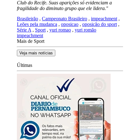
Club do Recife. Suas aparições só evidenciam a
fragilidade do diminuto grupo que ele lidera."
Brasileirão
,
Campeonato Brasileiro
,
impeachment
,
Leões pela mudança
,
oposicao
,
oposição do sport
,
Série A
,
Sport
,
yuri romao
,
yuri romão
impeachment
Mais de Sport
Veja mais notícias
Últimas