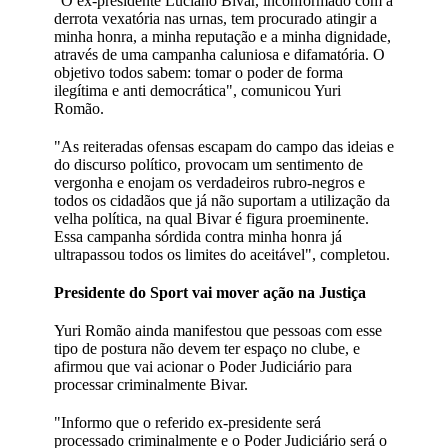
"O ex-presidente Luciano Bivar, inconformado com a
derrota vexatória nas urnas, tem procurado atingir a
minha honra, a minha reputação e a minha dignidade,
através de uma campanha caluniosa e difamatória. O
objetivo todos sabem: tomar o poder de forma
ilegítima e anti democrática", comunicou Yuri
Romão.
"As reiteradas ofensas escapam do campo das ideias e
do discurso político, provocam um sentimento de
vergonha e enojam os verdadeiros rubro-negros e
todos os cidadãos que já não suportam a utilização da
velha política, na qual Bivar é figura proeminente.
Essa campanha sórdida contra minha honra já
ultrapassou todos os limites do aceitável", completou.
Presidente do Sport vai mover ação na Justiça
Yuri Romão ainda manifestou que pessoas com esse
tipo de postura não devem ter espaço no clube, e
afirmou que vai acionar o Poder Judiciário para
processar criminalmente Bivar.
"Informo que o referido ex-presidente será
processado criminalmente e o Poder Judiciário será o