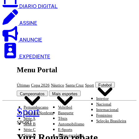
DIARIO DIGITAL
ASSINE
ANUNCIE
EXPEDIENTE
Menu Portal
Últimas
Copa 2026
Náutico
Santa Cruz
Sport
Futebol
Campeonatos
Mais esportes
Interior
Nacional
Pernambucano
Voleibol
Sport
Internacional
Copa do Nordeste
Basquete
Feminino
Série A
Tênis
Seleção Brasileira
SPORT
Série B
Automobilismo
Série C
E-Sports
Yuri Romão rebate
Série D
Jogos escolares