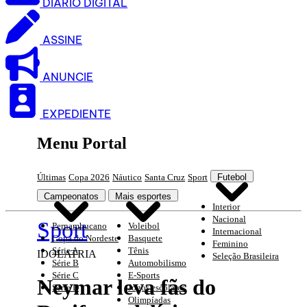
DIARIO DIGITAL
ASSINE
ANUNCIE
EXPEDIENTE
Menu Portal
Últimas
Copa 2026
Náutico
Santa Cruz
Sport
Futebol
Campeonatos
Mais esportes
Interior
Nacional
Sport
Pernambucano
Voleibol
Internacional
Copa do Nordeste
Basquete
Feminino
Série A
Tênis
IDOLATRIA
Seleção Brasileira
Série B
Automobilismo
Série C
E-Sports
Neymar leva fãs do
Série D
Jogos escolares
Olimpíadas