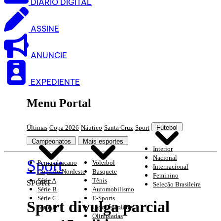
DIARIO DIGITAL
ASSINE
ANUNCIE
EXPEDIENTE
Menu Portal
Últimas
Copa 2026
Náutico
Santa Cruz
Sport
Futebol
Campeonatos
Mais esportes
Interior
Nacional
Sport
Pernambucano
Voleibol
Internacional
Copa do Nordeste
Basquete
Feminino
Série A
Tênis
SPORT
Seleção Brasileira
Série B
Automobilismo
Série C
E-Sports
Sport divulga parcial
Série D
Jogos escolares
Olimpíadas