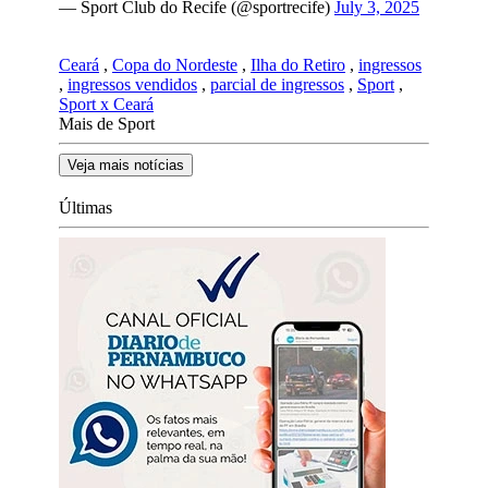
— Sport Club do Recife (@sportrecife)
July 3, 2025
Ceará
,
Copa do Nordeste
,
Ilha do Retiro
,
ingressos
,
ingressos vendidos
,
parcial de ingressos
,
Sport
,
Sport x Ceará
Mais de Sport
Veja mais notícias
Últimas