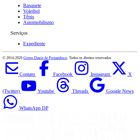
Basquete
Voleibol
Tênis
Automobilismo
Serviços
Expediente
© 2014-
2026
Grupo Diario de Pernambuco
. Todos os direitos reservados.
Contato
Facebook
Instagram
X
(Twitter)
Youtube
Threads
Google News
WhatsApp DP