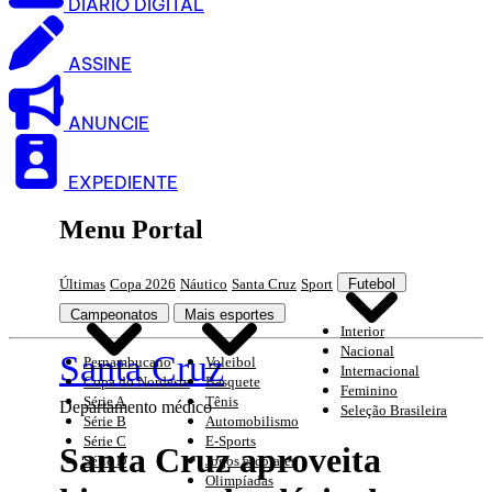
DIARIO DIGITAL
ASSINE
ANUNCIE
EXPEDIENTE
Menu Portal
Últimas
Copa 2026
Náutico
Santa Cruz
Sport
Futebol
Campeonatos
Mais esportes
Interior
Nacional
Santa Cruz
Pernambucano
Voleibol
Internacional
Copa do Nordeste
Basquete
Feminino
Série A
Tênis
Departamento médico
Seleção Brasileira
Série B
Automobilismo
Série C
E-Sports
Santa Cruz aproveita
Série D
Jogos escolares
Olimpíadas