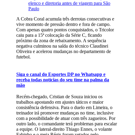
elenco e diretoria antes de viagem para São
Paulo
A Cobra Coral acumula três derrotas consecutivas e
vive momento de pressão dentro e fora de campo.
Com apenas quatro pontos conquistados, o Tricolor
caiu para a 15ª colocação da Série C, ficando
próximo da zona de rebaixamento. A sequência
negativa culminou na saída do técnico Claudinei
Oliveira e acelerou mudanças no departamento de
futebol.
Siga o canal do Esportes DP no Whatsapp e
receba todas notícias do seu time na palma da
mão
Recém-chegado, Cristian de Souza iniciou os
trabalhos apostando em ajustes táticos e maior
consistência defensiva. Para o duelo em Limeira, o
treinador irá promover mudanças no time, inclusive
com a possibilidade de atuar com três zagueiros. Por
outro lado, o comandante terá problemas para escalar
a equipe. O lateral-direito Thiago Ennes, o volante
Fabinho e o meia Régis foram vetados pelo