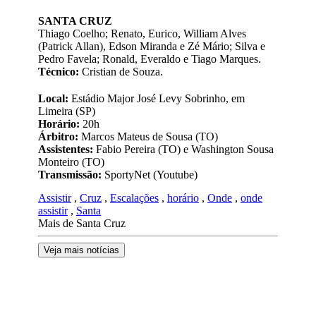
SANTA CRUZ
Thiago Coelho; Renato, Eurico, William Alves
(Patrick Allan), Edson Miranda e Zé Mário; Silva e
Pedro Favela; Ronald, Everaldo e Tiago Marques.
Técnico:
Cristian de Souza.
Local:
Estádio Major José Levy Sobrinho, em
Limeira (SP)
Horário:
20h
Árbitro:
Marcos Mateus de Sousa (TO)
Assistentes:
Fabio Pereira (TO) e Washington Sousa
Monteiro (TO)
Transmissão:
SportyNet (Youtube)
Assistir
,
Cruz
,
Escalações
,
horário
,
Onde
,
onde
assistir
,
Santa
Mais de Santa Cruz
Veja mais notícias