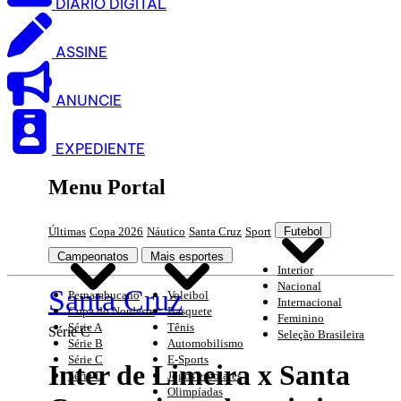
DIARIO DIGITAL
ASSINE
ANUNCIE
EXPEDIENTE
Menu Portal
Últimas
Copa 2026
Náutico
Santa Cruz
Sport
Futebol
Campeonatos
Mais esportes
Interior
Nacional
Santa Cruz
Pernambucano
Voleibol
Internacional
Copa do Nordeste
Basquete
Feminino
Série A
Tênis
Série C
Seleção Brasileira
Série B
Automobilismo
Série C
E-Sports
Inter de Limeira x Santa
Série D
Jogos escolares
Olimpíadas