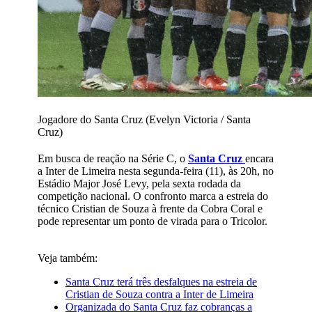
Jogadore do Santa Cruz (Evelyn Victoria / Santa
Cruz)
Em busca de reação na Série C, o
Santa Cruz
encara
a Inter de Limeira nesta segunda-feira (11), às 20h, no
Estádio Major José Levy, pela sexta rodada da
competição nacional. O confronto marca a estreia do
técnico Cristian de Souza à frente da Cobra Coral e
pode representar um ponto de virada para o Tricolor.
Veja também:
Santa Cruz terá três desfalques na estreia de
Cristian de Souza contra a Inter de Limeira
Organizada do Santa Cruz faz cobranças a