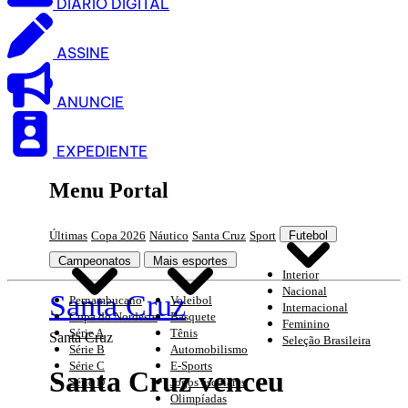
DIARIO DIGITAL
ASSINE
ANUNCIE
EXPEDIENTE
Menu Portal
Últimas
Copa 2026
Náutico
Santa Cruz
Sport
Futebol
Campeonatos
Mais esportes
Interior
Nacional
Santa Cruz
Pernambucano
Voleibol
Internacional
Copa do Nordeste
Basquete
Feminino
Série A
Tênis
Santa Cruz
Seleção Brasileira
Série B
Automobilismo
Série C
E-Sports
Santa Cruz venceu
Série D
Jogos escolares
Olimpíadas