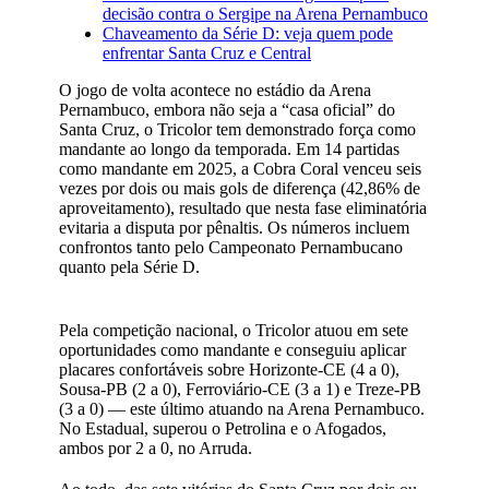
decisão contra o Sergipe na Arena Pernambuco
Chaveamento da Série D: veja quem pode
enfrentar Santa Cruz e Central
O jogo de volta acontece no estádio da Arena
Pernambuco, embora não seja a “casa oficial” do
Santa Cruz, o Tricolor tem demonstrado força como
mandante ao longo da temporada. Em 14 partidas
como mandante em 2025, a Cobra Coral venceu seis
vezes por dois ou mais gols de diferença (42,86% de
aproveitamento), resultado que nesta fase eliminatória
evitaria a disputa por pênaltis. Os números incluem
confrontos tanto pelo Campeonato Pernambucano
quanto pela Série D.
Pela competição nacional, o Tricolor atuou em sete
oportunidades como mandante e conseguiu aplicar
placares confortáveis sobre Horizonte-CE (4 a 0),
Sousa-PB (2 a 0), Ferroviário-CE (3 a 1) e Treze-PB
(3 a 0) — este último atuando na Arena Pernambuco.
No Estadual, superou o Petrolina e o Afogados,
ambos por 2 a 0, no Arruda.