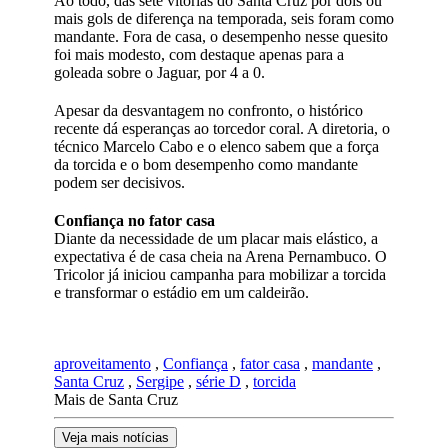
Ao todo, das sete vitórias do Santa Cruz por dois ou
mais gols de diferença na temporada, seis foram como
mandante. Fora de casa, o desempenho nesse quesito
foi mais modesto, com destaque apenas para a
goleada sobre o Jaguar, por 4 a 0.
Apesar da desvantagem no confronto, o histórico
recente dá esperanças ao torcedor coral. A diretoria, o
técnico Marcelo Cabo e o elenco sabem que a força
da torcida e o bom desempenho como mandante
podem ser decisivos.
Confiança no fator casa
Diante da necessidade de um placar mais elástico, a
expectativa é de casa cheia na Arena Pernambuco. O
Tricolor já iniciou campanha para mobilizar a torcida
e transformar o estádio em um caldeirão.
aproveitamento
,
Confiança
,
fator casa
,
mandante
,
Santa Cruz
,
Sergipe
,
série D
,
torcida
Mais de Santa Cruz
Veja mais notícias