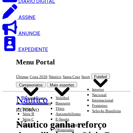
DIARIO DIGITAL
ASSINE
ANUNCIE
EXPEDIENTE
Menu Portal
Últimas
Copa 2026
Náutico
Santa Cruz
Sport
Futebol
Campeonatos
Mais esportes
Interior
Nacional
Náutico
Pernambucano
Voleibol
Internacional
Copa do Nordeste
Basquete
Feminino
Série A
Tênis
RETORNO
Seleção Brasileira
Série B
Automobilismo
Série C
E-Sports
Náutico ganha reforço
Série D
Jogos escolares
Olimpíadas