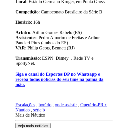
Local
: Estádio Germano Kruger, em Ponta Grossa
Competição
: Campeonato Brasileiro da Série B
Horário
: 16h
Árbitro
: Arthur Gomes Rabelo (ES)
Assistentes
: Pedro Amorim de Freitas e Arthur
Pancieri Pires (ambos do ES)
VAR
: Philip Georg Bennett (RJ)
Transmissão
: ESPN, Disney+, Rede TV e
SportyNet.
Siga o canal do Esportes DP no Whatsapp e
receba todas notícias do seu time na palma da
mão.
Escalações
,
horário
,
onde assistir
,
Operário-PR x
Náutico
,
série b
Mais de Náutico
Veja mais notícias