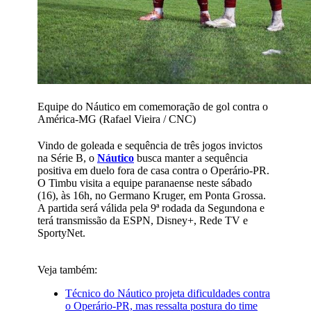
Equipe do Náutico em comemoração de gol contra o
América-MG (Rafael Vieira / CNC)
Vindo de goleada e sequência de três jogos invictos
na Série B, o
Náutico
busca manter a sequência
positiva em duelo fora de casa contra o Operário-PR.
O Timbu visita a equipe paranaense neste sábado
(16), às 16h, no Germano Kruger, em Ponta Grossa.
A partida será válida pela 9ª rodada da Segundona e
terá transmissão da ESPN, Disney+, Rede TV e
SportyNet.
Veja também:
Técnico do Náutico projeta dificuldades contra
o Operário-PR, mas ressalta postura do time