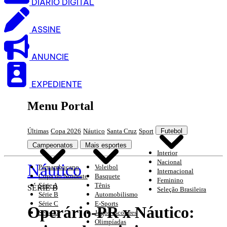
DIARIO DIGITAL
ASSINE
ANUNCIE
EXPEDIENTE
Menu Portal
Últimas
Copa 2026
Náutico
Santa Cruz
Sport
Futebol
Campeonatos
Mais esportes
Interior
Nacional
Náutico
Pernambucano
Voleibol
Internacional
Copa do Nordeste
Basquete
Feminino
Série A
Tênis
SÉRIE B
Seleção Brasileira
Série B
Automobilismo
Série C
E-Sports
Operário-PR x Náutico:
Série D
Jogos escolares
Olimpíadas