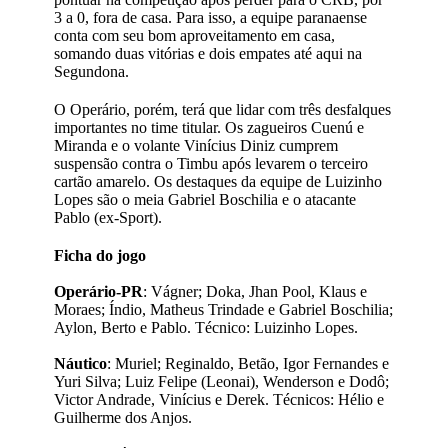
3 a 0, fora de casa. Para isso, a equipe paranaense
conta com seu bom aproveitamento em casa,
somando duas vitórias e dois empates até aqui na
Segundona.
O Operário, porém, terá que lidar com três desfalques
importantes no time titular. Os zagueiros Cuenú e
Miranda e o volante Vinícius Diniz cumprem
suspensão contra o Timbu após levarem o terceiro
cartão amarelo. Os destaques da equipe de Luizinho
Lopes são o meia Gabriel Boschilia e o atacante
Pablo (ex-Sport).
Ficha do jogo
Operário-PR
: Vágner; Doka, Jhan Pool, Klaus e
Moraes; Índio, Matheus Trindade e Gabriel Boschilia;
Aylon, Berto e Pablo. Técnico: Luizinho Lopes.
Náutico
: Muriel; Reginaldo, Betão, Igor Fernandes e
Yuri Silva; Luiz Felipe (Leonai), Wenderson e Dodô;
Victor Andrade, Vinícius e Derek. Técnicos: Hélio e
Guilherme dos Anjos.