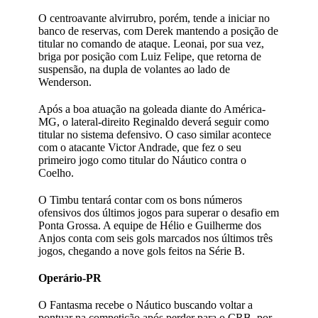
O centroavante alvirrubro, porém, tende a iniciar no
banco de reservas, com Derek mantendo a posição de
titular no comando de ataque. Leonai, por sua vez,
briga por posição com Luiz Felipe, que retorna de
suspensão, na dupla de volantes ao lado de
Wenderson.
Após a boa atuação na goleada diante do América-
MG, o lateral-direito Reginaldo deverá seguir como
titular no sistema defensivo. O caso similar acontece
com o atacante Victor Andrade, que fez o seu
primeiro jogo como titular do Náutico contra o
Coelho.
O Timbu tentará contar com os bons números
ofensivos dos últimos jogos para superar o desafio em
Ponta Grossa. A equipe de Hélio e Guilherme dos
Anjos conta com seis gols marcados nos últimos três
jogos, chegando a nove gols feitos na Série B.
Operário-PR
O Fantasma recebe o Náutico buscando voltar a
pontuar na competição após perder para o CRB, por