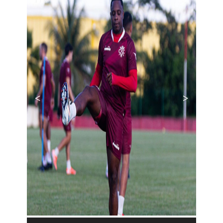
1 / 6
<
>