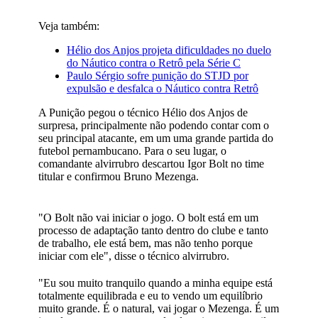
Veja também:
Hélio dos Anjos projeta dificuldades no duelo
do Náutico contra o Retrô pela Série C
Paulo Sérgio sofre punição do STJD por
expulsão e desfalca o Náutico contra Retrô
A Punição pegou o técnico Hélio dos Anjos de
surpresa, principalmente não podendo contar com o
seu principal atacante, em um uma grande partida do
futebol pernambucano. Para o seu lugar, o
comandante alvirrubro descartou Igor Bolt no time
titular e confirmou Bruno Mezenga.
"O Bolt não vai iniciar o jogo. O bolt está em um
processo de adaptação tanto dentro do clube e tanto
de trabalho, ele está bem, mas não tenho porque
iniciar com ele", disse o técnico alvirrubro.
"Eu sou muito tranquilo quando a minha equipe está
totalmente equilibrada e eu to vendo um equilíbrio
muito grande. É o natural, vai jogar o Mezenga. É um