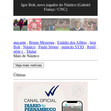
Igor Bolt, novo jogador do Náutico (Gabriel
França / CNC)
atacante
,
Bruno Mezenga
,
Estádio dos Aflitos
,
Igor
Bolt
,
Náutico
,
Paulo Sérgio
,
punição STJD
,
Retrô
,
série c
,
Titular
Mais de Náutico
Veja mais notícias
Últimas