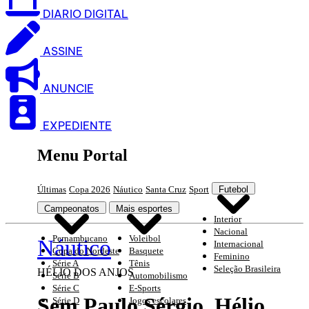
DIARIO DIGITAL
ASSINE
ANUNCIE
EXPEDIENTE
Menu Portal
Últimas
Copa 2026
Náutico
Santa Cruz
Sport
Futebol
Campeonatos
Mais esportes
Interior
Nacional
Pernambucano
Voleibol
Náutico
Internacional
Copa do Nordeste
Basquete
Feminino
Série A
Tênis
Seleção Brasileira
HÉLIO DOS ANJOS
Série B
Automobilismo
Série C
E-Sports
Sem Paulo Sérgio, Hélio
Série D
Jogos escolares