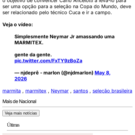
o objetivo de convencer Carlo Ancelotti a levá-lo para
ser uma opção para a seleção na Copa do Mundo, deve
ser relacionado pelo técnico Cuca e ir a campo.
Veja o vídeo:
Simplesmente Neymar Jr amassando uma
MARMITEX.
gente da gente.
pic.twitter.com/FxTY9zBoZa
— njdeprê - marlon (@njdmarlon)
May 8,
2026
marmita
,
marmitex
,
Neymar
,
santos
,
seleção brasileira
Mais de Nacional
Veja mais notícias
Últimas