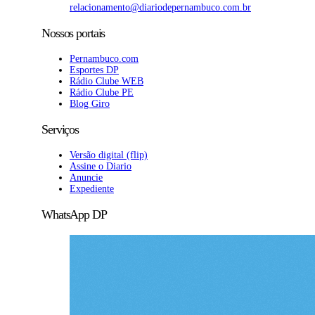
relacionamento@diariodepernambuco
.com.br
Nossos portais
Pernambuco.com
Esportes DP
Rádio Clube WEB
Rádio Clube PE
Blog Giro
Serviços
Versão digital (flip)
Assine o Diario
Anuncie
Expediente
WhatsApp DP