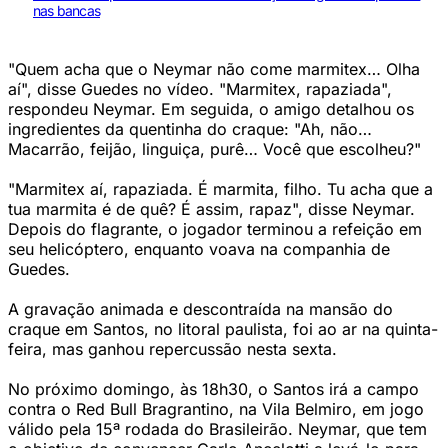
nas bancas
"Quem acha que o Neymar não come marmitex… Olha
aí", disse Guedes no vídeo. "Marmitex, rapaziada",
respondeu Neymar. Em seguida, o amigo detalhou os
ingredientes da quentinha do craque: "Ah, não…
Macarrão, feijão, linguiça, purê… Você que escolheu?"
"Marmitex aí, rapaziada. É marmita, filho. Tu acha que a
tua marmita é de quê? É assim, rapaz", disse Neymar.
Depois do flagrante, o jogador terminou a refeição em
seu helicóptero, enquanto voava na companhia de
Guedes.
A gravação animada e descontraída na mansão do
craque em Santos, no litoral paulista, foi ao ar na quinta-
feira, mas ganhou repercussão nesta sexta.
No próximo domingo, às 18h30, o Santos irá a campo
contra o Red Bull Bragrantino, na Vila Belmiro, em jogo
válido pela 15ª rodada do Brasileirão. Neymar, que tem