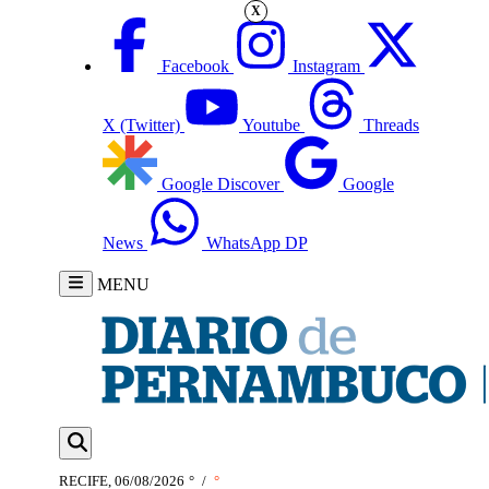
X
Facebook
Instagram
X (Twitter)
Youtube
Threads
Google Discover
Google
News
WhatsApp DP
MENU
RECIFE, 06/08/2026
°
/
°