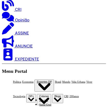
CRI
Opinião
ASSINE
ANUNCIE
EXPEDIENTE
Menu Portal
Política
Economia
Esportes DP
Brasil
Mundo
Vida Urbana
Viver
Tecnologia
DP+
Colunas
Blogs
CRI
200anos
Náutico
Santa Cruz