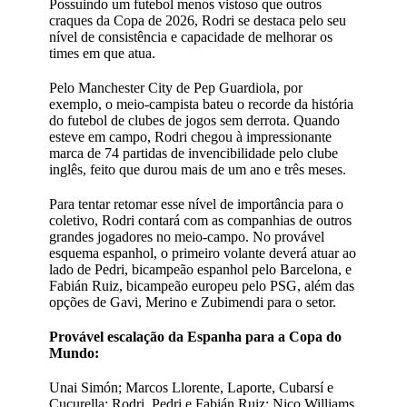
Possuindo um futebol menos vistoso que outros
craques da Copa de 2026, Rodri se destaca pelo seu
nível de consistência e capacidade de melhorar os
times em que atua.
Pelo Manchester City de Pep Guardiola, por
exemplo, o meio-campista bateu o recorde da história
do futebol de clubes de jogos sem derrota. Quando
esteve em campo, Rodri chegou à impressionante
marca de 74 partidas de invencibilidade pelo clube
inglês, feito que durou mais de um ano e três meses.
Para tentar retomar esse nível de importância para o
coletivo, Rodri contará com as companhias de outros
grandes jogadores no meio-campo. No provável
esquema espanhol, o primeiro volante deverá atuar ao
lado de Pedri, bicampeão espanhol pelo Barcelona, e
Fabián Ruiz, bicampeão europeu pelo PSG, além das
opções de Gavi, Merino e Zubimendi para o setor.
Provável escalação da Espanha para a Copa do
Mundo:
Unai Simón; Marcos Llorente, Laporte, Cubarsí e
Cucurella; Rodri, Pedri e Fabián Ruiz; Nico Williams,