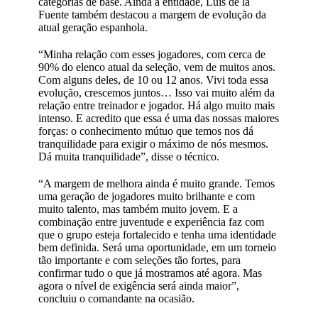
categorias de base. Ainda à entidade, Luis de la
Fuente também destacou a margem de evolução da
atual geração espanhola.
“Minha relação com esses jogadores, com cerca de
90% do elenco atual da seleção, vem de muitos anos.
Com alguns deles, de 10 ou 12 anos. Vivi toda essa
evolução, crescemos juntos… Isso vai muito além da
relação entre treinador e jogador. Há algo muito mais
intenso. E acredito que essa é uma das nossas maiores
forças: o conhecimento mútuo que temos nos dá
tranquilidade para exigir o máximo de nós mesmos.
Dá muita tranquilidade”, disse o técnico.
“A margem de melhora ainda é muito grande. Temos
uma geração de jogadores muito brilhante e com
muito talento, mas também muito jovem. E a
combinação entre juventude e experiência faz com
que o grupo esteja fortalecido e tenha uma identidade
bem definida. Será uma oportunidade, em um torneio
tão importante e com seleções tão fortes, para
confirmar tudo o que já mostramos até agora. Mas
agora o nível de exigência será ainda maior”,
concluiu o comandante na ocasião.