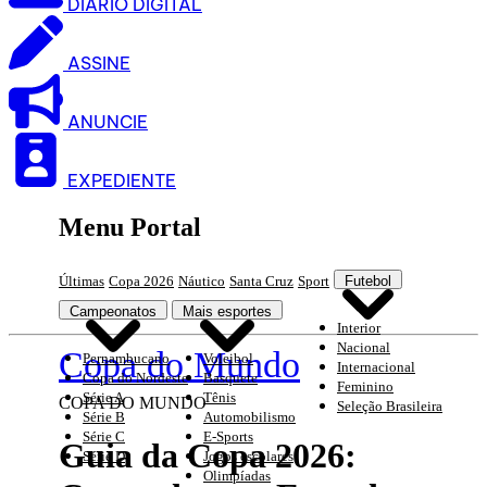
DIARIO DIGITAL
ASSINE
ANUNCIE
EXPEDIENTE
Menu Portal
Últimas
Copa 2026
Náutico
Santa Cruz
Sport
Futebol
Campeonatos
Mais esportes
Interior
Nacional
Copa do Mundo
Pernambucano
Voleibol
Internacional
Copa do Nordeste
Basquete
Feminino
Série A
Tênis
COPA DO MUNDO
Seleção Brasileira
Série B
Automobilismo
Série C
E-Sports
Guia da Copa 2026:
Série D
Jogos escolares
Olimpíadas