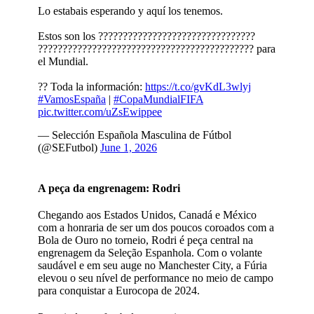
Lo estabais esperando y aquí los tenemos.
Estos son los ????????????????????????????????
???????????????????????????????????????????? para
el Mundial.
?? Toda la información:
https://t.co/gvKdL3wlyj
#VamosEspaña
|
#CopaMundialFIFA
pic.twitter.com/uZsEwippee
— Selección Española Masculina de Fútbol
(@SEFutbol)
June 1, 2026
A peça da engrenagem: Rodri
Chegando aos Estados Unidos, Canadá e México
com a honraria de ser um dos poucos coroados com a
Bola de Ouro no torneio, Rodri é peça central na
engrenagem da Seleção Espanhola. Com o volante
saudável e em seu auge no Manchester City, a Fúria
elevou o seu nível de performance no meio de campo
para conquistar a Eurocopa de 2024.