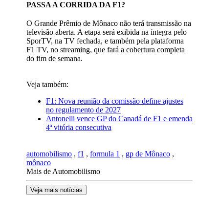
PASSA A CORRIDA DA F1?
O Grande Prêmio de Mônaco não terá transmissão na
televisão aberta. A etapa será exibida na íntegra pelo
SporTV, na TV fechada, e também pela plataforma
F1 TV, no streaming, que fará a cobertura completa
do fim de semana.
Veja também:
F1: Nova reunião da comissão define ajustes
no regulamento de 2027
Antonelli vence GP do Canadá de F1 e emenda
4ª vitória consecutiva
automobilismo
,
f1
,
formula 1
,
gp de Mônaco
,
mônaco
Mais de Automobilismo
Veja mais notícias