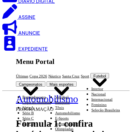
DIARIO DIGITAL
ASSINE
ANUNCIE
EXPEDIENTE
Menu Portal
Últimas
Copa 2026
Náutico
Santa Cruz
Sport
Futebol
Campeonatos
Mais esportes
Interior
Nacional
Automobilismo
Pernambucano
Voleibol
Internacional
Copa do Nordeste
Basquete
Feminino
Série A
Tênis
PROGRAMAÇÃO
Seleção Brasileira
Série B
Automobilismo
Série C
E-Sports
Fórmula 1: confira
Série D
Jogos escolares
Olimpíadas