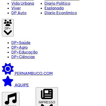
Vida Urbana
Diario Político
Viver
Esplanada
DP Auto
Diario Econômico
DP+
DP+Saúde
DP+Agro
DP+Educação
DP+Ciências
PERNAMBUCO.COM
AQUIPE
IMPRESSO