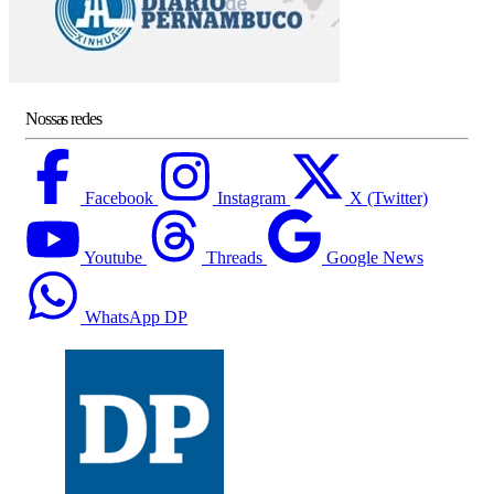
Nossas redes
Facebook
Instagram
X (Twitter)
Youtube
Threads
Google News
WhatsApp DP