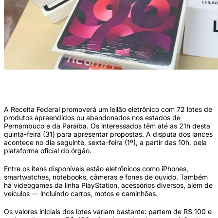
O leilão conta com eletrônicos como iPhones, smartwatches, notebooks, câmeras
e fones de ouvido (Divulgação/Receita Federal)
A Receita Federal promoverá um leilão eletrônico com 72 lotes de
produtos apreendidos ou abandonados nos estados de
Pernambuco e da Paraíba. Os interessados têm até as 21h desta
quinta-feira (31) para apresentar propostas. A disputa dos lances
acontece no dia seguinte, sexta-feira (1º), a partir das 10h, pela
plataforma oficial do órgão.
Entre os itens disponíveis estão eletrônicos como iPhones,
smartwatches, notebooks, câmeras e fones de ouvido. Também
há videogames da linha PlayStation, acessórios diversos, além de
veículos — incluindo carros, motos e caminhões.
Os valores iniciais dos lotes variam bastante: partem de R$ 100 e