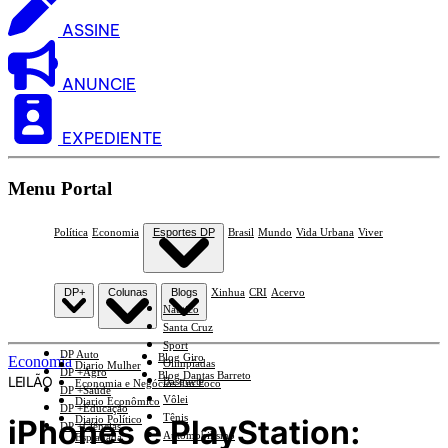
ASSINE
ANUNCIE
EXPEDIENTE
Menu Portal
Política
Economia
Esportes DP
Brasil
Mundo
Vida Urbana
Viver
DP+
Colunas
Blogs
Xinhua
CRI
Acervo
Náutico
Santa Cruz
Sport
DP Auto
Blog Giro
Economia
Olimpíadas
Diario Mulher
DP +Agro
Blog Dantas Barreto
LEILÃO
Basquete
Economia e Negócios Em Foco
DP +Saúde
Vôlei
Diario Econômico
DP +Educação
Tênis
iPhones e PlayStation:
Diario Político
DP +Ciências
Automobilismo
Esplanada