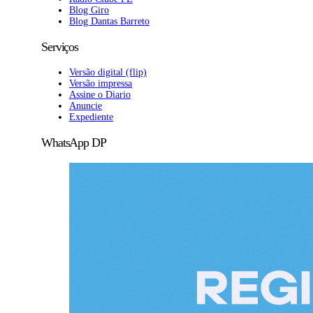
Blog Giro
Blog Dantas Barreto
Serviços
Versão digital (flip)
Versão impressa
Assine o Diario
Anuncie
Expediente
WhatsApp DP