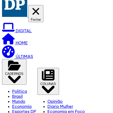
Fechar
DIGITAL
HOME
ÚLTIMAS
CADERNOS
COLUNAS
Política
Brasil
Mundo
Opinião
Economia
Diario Mulher
Esportes DP
Economia em Foco