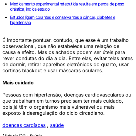
Medicamento experimental retatrutida resulta em perda de peso
drástica, indica estudo
Estudos ligam corantes e conservantes a câncer, diabetes e
hipertensão
É importante pontuar, contudo, que esse é um trabalho
observacional, que não estabelece uma relação de
causa e efeito. Mas os achados podem ser úteis para
rever condutas do dia a dia. Entre elas, evitar telas antes
de dormir, retirar aparelhos eletrônicos do quarto, usar
cortinas blackout e usar máscaras oculares.
Mais cuidado
Pessoas com hipertensão, doenças cardiovasculares ou
que trabalham em turnos precisam ter mais cuidado,
pois já têm o organismo mais vulnerável ou mais
exposto à desregulação do ciclo circadiano.
doenças cardíacas
,
saúde
Mais de DP +Saúde