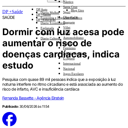
Náutico
Santa Cruz
DP Auto
Blog Giro
DP +Saúde
Sport
Diario Mulher
DP +Saúde
SAÚDE
Olimpíadas
Economia e Negócios Em Foco
DP +Educação
Basquete
Diario Econômico
Vôlei
Dormir com luz acesa pode
Esplanada
Tênis
Opinião
Automobilismo
Diario Cultural
aumentar o risco de
Interior
Feminino
doenças cardíacas, indica
Seleção Brasileira
E-Sports
estudo
Internacional
Nacional
Jogos Escolares
Pesquisa com quase 89 mil pessoas indica que a exposição à luz
noturna interfere no ritmo circadiano e está associada ao aumento do
risco de infarto, AVC e insuficiência cardíaca
Fernanda Bassette - Agência Einstein
Publicado:
30/06/2026 às 11:54