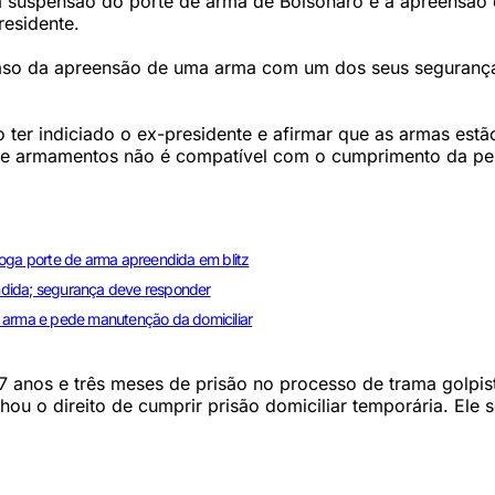
 suspensão do porte de arma de Bolsonaro e a apreensão
esidente.
caso da apreensão de uma arma com um dos seus seguranç
ão ter indiciado o ex-presidente e afirmar que as armas estã
e de armamentos não é compatível com o cumprimento da p
voga porte de arma apreendida em blitz
eendida; segurança deve responder
e arma e pede manutenção da domiciliar
 anos e três meses de prisão no processo de trama golpis
hou o direito de cumprir prisão domiciliar temporária. Ele 