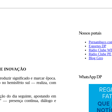
Nossos portais
Pernambuco.co
Esportes DP
Rádio Clube W
Rádio Clube PE
Blog Giro
 E INOVAÇÃO
WhatsApp DP
roduzir significado e marcar época.
 no hemisfério sul — realiza, com
ição do dia seguinte, apostando em
l” — presença contínua, diálogo e