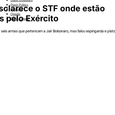
Diario Econômico
Diario Político
sclarece o STF onde estão
Esplanada
Opinião
 pelo Exército
Diario Cultural
seis armas que pertencem a Jair Bolsonaro, mas falou espingarda e pisto