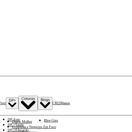
Colunas
Blogs
DP+
iver
CRI
200anos
DP Auto
Blog Giro
Diario Mulher
DP +Saúde
Economia e Negócios Em Foco
DP +Educação