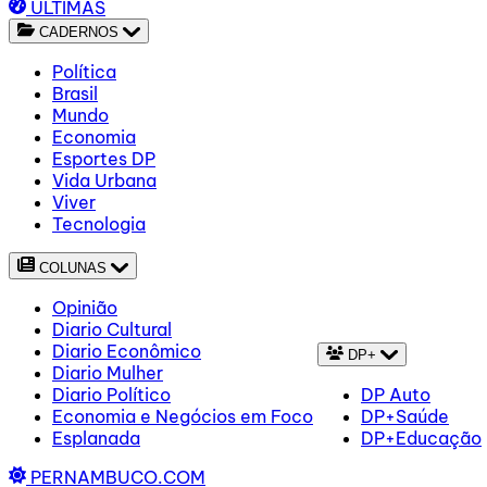
ÚLTIMAS
CADERNOS
Política
Brasil
Mundo
Economia
Esportes DP
Vida Urbana
Viver
Tecnologia
COLUNAS
Opinião
Diario Cultural
Diario Econômico
DP+
Diario Mulher
Diario Político
DP Auto
Economia e Negócios em Foco
DP+Saúde
Esplanada
DP+Educação
PERNAMBUCO.COM