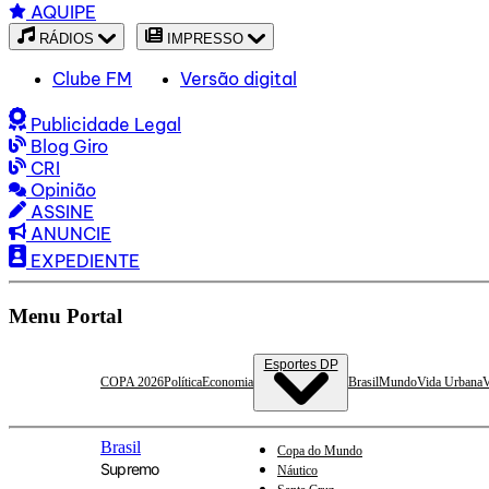
AQUIPE
RÁDIOS
IMPRESSO
Clube FM
Versão digital
Publicidade Legal
Blog Giro
CRI
Opinião
ASSINE
ANUNCIE
EXPEDIENTE
Menu Portal
Esportes DP
COPA 2026
Política
Economia
Brasil
Mundo
Vida Urbana
V
Brasil
Copa do Mundo
Supremo
Náutico