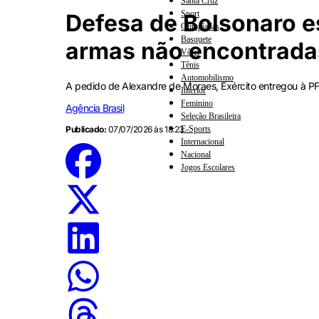
Santa Cruz
Sport
Defesa de Bolsonaro e
Olimpíadas
Basquete
armas não encontradas
Vôlei
Tênis
Automobilismo
A pedido de Alexandre de Moraes, Exército entregou à PF 
Interior
Feminino
Agência Brasil
Seleção Brasileira
E-Sports
Publicado:
07/07/2026 às 18:23
Internacional
Nacional
Jogos Escolares