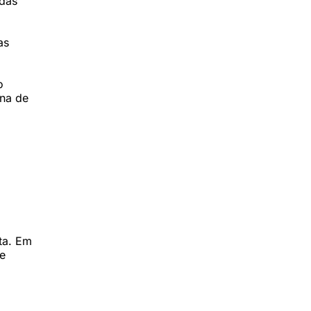
 das
as
o
ena de
ta. Em
se