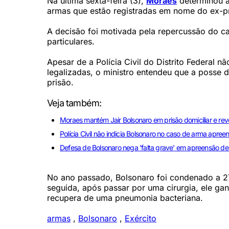
Na última sexta-feira (3),
Moraes
determinou a
armas que estão registradas em nome do ex-pr
A decisão foi motivada pela repercussão do 
particulares.
Apesar de a Polícia Civil do Distrito Federal n
legalizadas, o ministro entendeu que a poss
prisão.
Veja também:
Moraes mantém Jair Bolsonaro em prisão domiciliar e re
Polícia Civil não indicia Bolsonaro no caso de arma apr
Defesa de Bolsonaro nega 'falta grave' em apreensão d
No ano passado, Bolsonaro foi condenado a 27
seguida, após passar por uma cirurgia, ele gan
recupera de uma pneumonia bacteriana.
armas
,
Bolsonaro
,
Exército