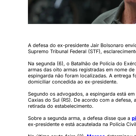
Ex-presidente Jair Bolsonaro (Fabio Rodrigues-Pozzebom/A
A defesa do ex-presidente Jair Bolsonaro envio
Supremo Tribunal Federal (STF), esclareciment
Na segunda (6), o Batalhão de Polícia do Exérc
armas das oito armas registradas em nome de
espingarda não foram localizadas. A entrega f
domiciliar concedida ao ex-presidente.
Segundo os advogados, a espingarda está em 
Caxias do Sul (RS). De acordo com a defesa, 
retirada do estabelecimento.
Sobre a segunda arma, a defesa disse que a
p
ex-presidente e está acautelada na Polícia Civil