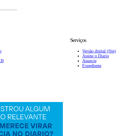
Serviços
m
Versão digital (flip)
Assine o Diario
EB
Anuncie
Expediente