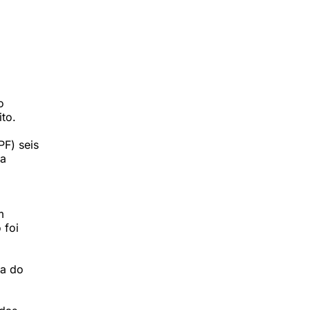
o
to.
PF) seis
ma
m
 foi
ça do