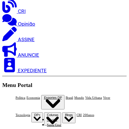
CRI
Opinião
ASSINE
ANUNCIE
EXPEDIENTE
Menu Portal
Política
Economia
Esportes DP
Brasil
Mundo
Vida Urbana
Viver
Tecnologia
DP+
Colunas
Blogs
CRI
200anos
Náutico
Santa Cruz