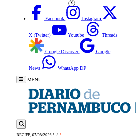
X
Facebook
Instagram
X (Twitter)
Youtube
Threads
Google Discover
Google
News
WhatsApp DP
MENU
RECIFE, 07/08/2026
°
/
°