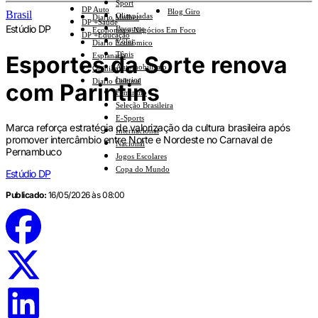
Sport
DP Auto
Blog Giro
Brasil
Olimpíadas
Diario Mulher
DP +Saúde
Estúdio DP
Basquete
Economia e Negócios Em Foco
DP +Educação
Vôlei
Diario Econômico
Tênis
Esportes da Sorte renova
Esplanada
Automobilismo
Opinião
Interior
Diario Cultural
com Parintins
Feminino
Seleção Brasileira
E-Sports
Marca reforça estratégia de valorização da cultura brasileira após
Internacional
promover intercâmbio entre Norte e Nordeste no Carnaval de
Nacional
Pernambuco
Jogos Escolares
Copa do Mundo
Estúdio DP
Publicado:
16/05/2026 às 08:00