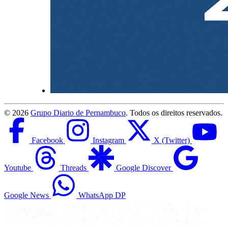
©
2026
Grupo Diario de Pernambuco
. Todos os direitos reservados.
Facebook
Instagram
X (Twitter)
Youtube
Threads
Google Discover
Google News
WhatsApp DP