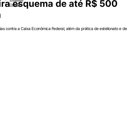
ira esquema de até R$ 500
Opinião
a
as contra a Caixa Econômica Federal, além da prática de estelionato e d