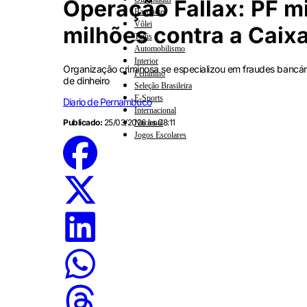
Operação Fallax: PF m
Basquete
Vôlei
milhões contra a Caix
Tênis
Automobilismo
Interior
Organização criminosa se especializou em fraudes bancári
Feminino
de dinheiro
Seleção Brasileira
E-Sports
Diario de Pernambuco
Internacional
Publicado:
25/03/2026 às 08:11
Nacional
Jogos Escolares