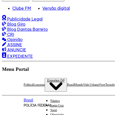
Clube FM
Versão digital
Publicidade Legal
Blog Giro
Blog Dantas Barreto
CRI
Opinião
ASSINE
ANUNCIE
EXPEDIENTE
Menu Portal
Esportes DP
Política
Economia
Brasil
Mundo
Vida Urbana
Viver
Tecnolo
Brasil
Náutico
POLÍCIA FEDERAL
Santa Cruz
Sport
Olimpíadas