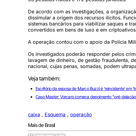
De acordo com as investigações, a organização
dissimular a origem dos recursos ilícitos. Func
sistemas bancários para viabilizar saques e tr
convertidos em bens de luxo e em criptoativos,
A operação contou com o apoio da Polícia Mili
Os investigados poderão responder pelos crime
lavagem de dinheiro, de gestão fraudulenta, de
nacional, cujas penas, somadas, podem ultrap
Veja também:
Escritório da esposa de Marco Buzzi é ‘reincidente’ em ‘t
Caso Master: Vorcaro começa depoimento "pré-delação" 
caixa
,
Esquema
,
operação
Mais de Brasil