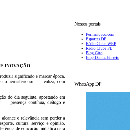
Nossos portais
Pernambuco.com
Esportes DP
Rádio Clube WEB
Rádio Clube PE
Blog Giro
Blog Dantas Barreto
 E INOVAÇÃO
roduzir significado e marcar época.
 no hemisfério sul — realiza, com
WhatsApp DP
ição do dia seguinte, apostando em
l” — presença contínua, diálogo e
 alcance e relevância sem perder a
esporte, cultura, serviço e opinião,
erência de educação midiática para