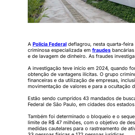
Polícia Federal (Marcelo Camargo/Agência Brasil)
A
Polícia Federal
deflagrou, nesta quarta-feira
criminosa especializada em
fraudes
bancárias 
e de lavagem de dinheiro. As fraudes investig
A investigação teve início em 2024, quando fo
obtenção de vantagens ilícitas. O grupo crimi
financeiras e da utilização de empresas, inclu
movimentação de valores e para a ocultação de 
Estão sendo cumpridos 43 mandados de busca e
Federal de São Paulo, em cidades dos estados 
Também foi determinado o bloqueio e o sequest
limite de R$ 47 milhões, com o objetivo de des
medidas cautelares para o rastreamento de ativo
33 pessoas físicas e 172 pessoas jurídicas.