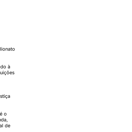
lionato
ado à
tuições
stiça
é o
nda,
al de