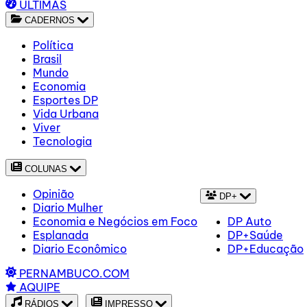
ÚLTIMAS
CADERNOS
Política
Brasil
Mundo
Economia
Esportes DP
Vida Urbana
Viver
Tecnologia
COLUNAS
Opinião
DP+
Diario Mulher
Economia e Negócios em Foco
DP Auto
Esplanada
DP+Saúde
Diario Econômico
DP+Educação
PERNAMBUCO.COM
AQUIPE
RÁDIOS
IMPRESSO