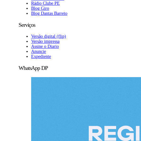
Rádio Clube PE
Blog Giro
Blog Dantas Barreto
Serviços
Versão digital (flip)
Versão impressa
Assine o Diario
Anuncie
Expediente
WhatsApp DP