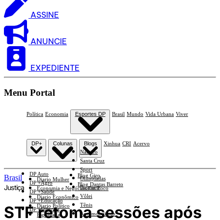
ASSINE
ANUNCIE
EXPEDIENTE
Menu Portal
Política
Economia
Esportes DP
Brasil
Mundo
Vida Urbana
Viver
DP+
Colunas
Blogs
Xinhua
CRI
Acervo
Náutico
Santa Cruz
Sport
DP Auto
Blog Giro
Brasil
Olimpíadas
Diario Mulher
DP +Agro
Blog Dantas Barreto
Justiça
Basquete
Economia e Negócios Em Foco
DP +Saúde
Vôlei
Diario Econômico
DP +Educação
Tênis
STF retoma sessões após
Diario Político
DP +Ciências
Automobilismo
Esplanada