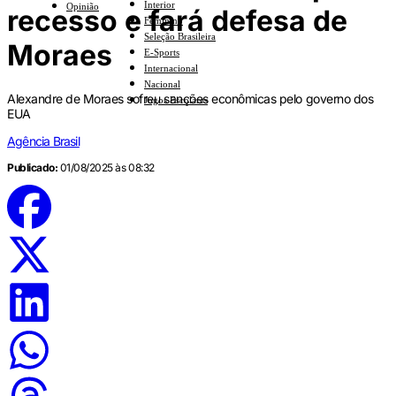
Interior
Opinião
recesso e fará defesa de
Feminino
Seleção Brasileira
Moraes
E-Sports
Internacional
Nacional
Alexandre de Moraes sofreu sanções econômicas pelo governo dos
Jogos Escolares
EUA
Agência Brasil
Publicado:
01/08/2025 às 08:32