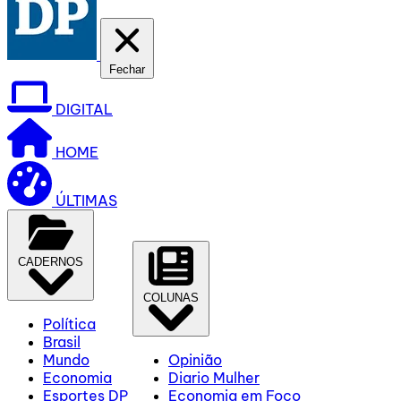
Fechar
DIGITAL
HOME
ÚLTIMAS
CADERNOS
COLUNAS
Política
Brasil
Mundo
Opinião
Economia
Diario Mulher
Esportes DP
Economia em Foco