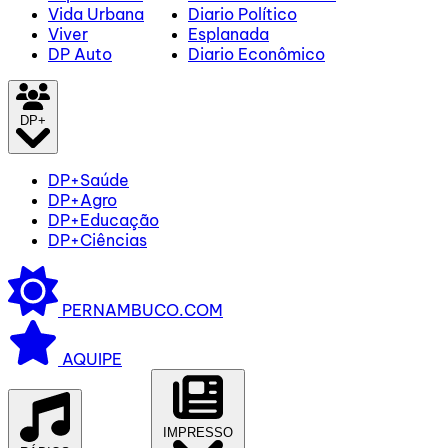
Vida Urbana
Diario Político
Viver
Esplanada
DP Auto
Diario Econômico
DP+
DP+Saúde
DP+Agro
DP+Educação
DP+Ciências
PERNAMBUCO.COM
AQUIPE
IMPRESSO