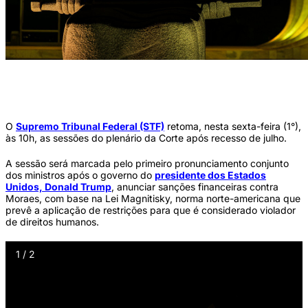
2025-07-25 - STF Iluminado em Amarelo em apoio à Campanha para reforçar as
ações de vigilância, prevenção e controle das hepatites virais (Foto: Wallace
Martins/STF)
O
Supremo Tribunal Federal (STF)
retoma, nesta sexta-feira (1°),
às 10h, as sessões do plenário da Corte após recesso de julho.
A sessão será marcada pelo primeiro pronunciamento conjunto
dos ministros após o governo do
presidente dos Estados
Unidos, Donald Trump
, anunciar sanções financeiras contra
Moraes, com base na Lei Magnitisky, norma norte-americana que
prevê a aplicação de restrições para que é considerado violador
de direitos humanos.
1 / 2