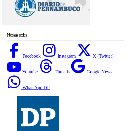
Nossas redes
Facebook
Instagram
X (Twitter)
Youtube
Threads
Google News
WhatsApp DP