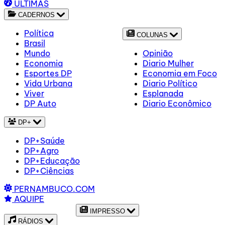
ÚLTIMAS
CADERNOS
Política
COLUNAS
Brasil
Mundo
Opinião
Economia
Diario Mulher
Esportes DP
Economia em Foco
Vida Urbana
Diario Político
Viver
Esplanada
DP Auto
Diario Econômico
DP+
DP+Saúde
DP+Agro
DP+Educação
DP+Ciências
PERNAMBUCO.COM
AQUIPE
IMPRESSO
RÁDIOS