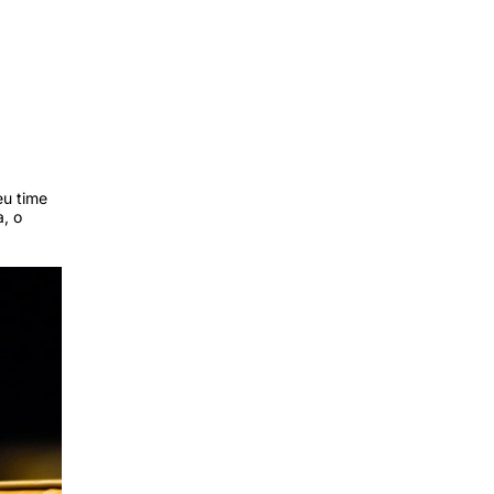
eu time
a, o