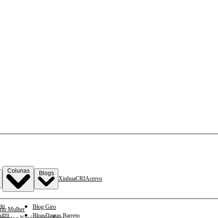
Colunas
Blogs
Xinhua
CRI
Acervo
to
Blog Giro
rio Mulher
gro
Blog Dantas Barreto