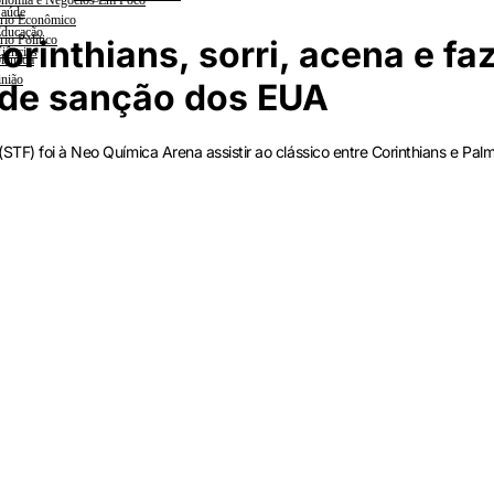
nomia e Negócios Em Foco
aúde
rio Econômico
ducação
rio Político
orinthians, sorri, acena e fa
iências
lanada
nião
 de sanção dos EUA
TF) foi à Neo Química Arena assistir ao clássico entre Corinthians e Palm