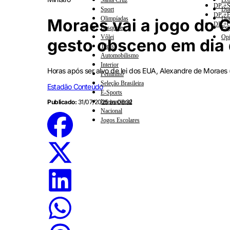
Santa Cruz
Eco
DP +S
Sport
Dia
DP +E
Olimpíadas
Dia
Moraes vai a jogo do C
DP +C
Basquete
Esp
Vôlei
Opi
gesto obsceno em dia
Tênis
Automobilismo
Interior
Horas após ser alvo de lei dos EUA, Alexandre de Moraes (S
Feminino
Seleção Brasileira
Estadão Conteúdo
E-Sports
Publicado:
31/07/2025 às 08:32
Internacional
Nacional
Jogos Escolares