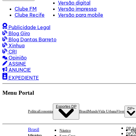
Versão digital
Clube FM
Versão impressa
Clube Recife
Versão para mobile
Publicidade Legal
Blog Giro
Blog Dantas Barreto
Xinhua
CRI
Opinião
ASSINE
ANUNCIE
EXPEDIENTE
Menu Portal
Esportes DP
DP+
Política
Economia
Brasil
Mundo
Vida Urbana
Viver
DP Au
Brasil
Náutico
Dia
DP +A
Ministro