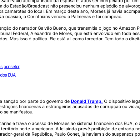
e São Paulo acompanhado da esposa e, após ser interpelado por um
gem do Estadão/Broadcast não presenciou nenhum episódio de alvoro
s camarotes do local. Em março deste ano, Moraes já havia acomp
a ocasião, o Corinthians venceu o Palmeiras e foi campeão.
ção do narrador Galvão Bueno, que transmitia o jogo no Amazon Pr
ibunal Federal, Alexandre de Mores, que está envolvido em toda ess
s. Mas isso é política. Ele está ali como torcedor. Tem todo o direi
s por setor
s dos EUA
uma sanção por parte do governo de
Donald Trump.
O dispositivo lega
strições financeiras a estrangeiros acusados de corrupção ou viola
o se manifestou.
árias e trava o acesso de Moraes ao sistema financeiro dos EUA, o
erritório norte-americano. A lei ainda prevê proibição de entrada no
rador-geral da República, Paulo Gonet, já haviam sido suspensos p