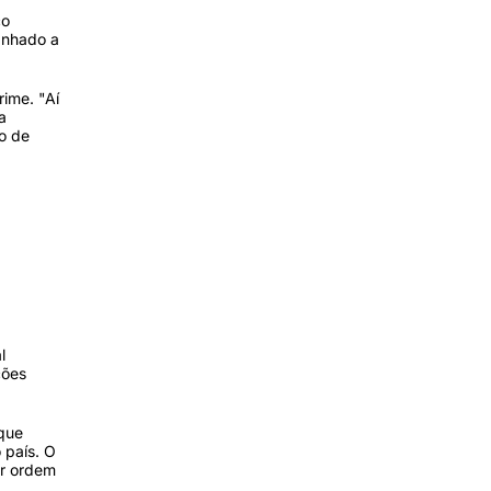
ço
anhado a
ime. "Aí
a
to de
l
ções
 que
 país. O
or ordem