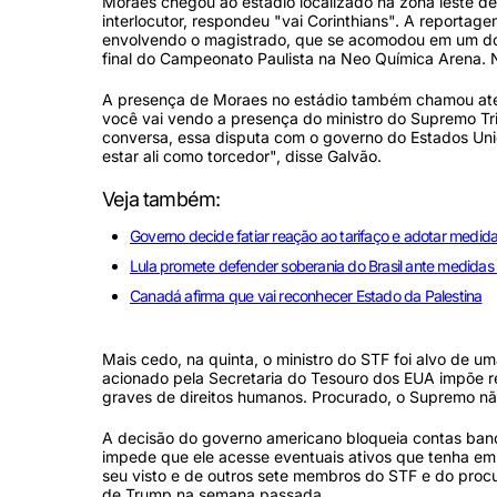
Moraes chegou ao estádio localizado na zona leste d
interlocutor, respondeu "vai Corinthians". A reporta
envolvendo o magistrado, que se acomodou em um do
final do Campeonato Paulista na Neo Química Arena. N
A presença de Moraes no estádio também chamou aten
você vai vendo a presença do ministro do Supremo Tr
conversa, essa disputa com o governo do Estados Unido
estar ali como torcedor", disse Galvão.
Veja também:
Governo decide fatiar reação ao tarifaço e adotar medida
Lula promete defender soberania do Brasil ante medida
Canadá afirma que vai reconhecer Estado da Palestina
Mais cedo, na quinta, o ministro do STF foi alvo de 
acionado pela Secretaria do Tesouro dos EUA impõe re
graves de direitos humanos. Procurado, o Supremo nã
A decisão do governo americano bloqueia contas banc
impede que ele acesse eventuais ativos que tenha em t
seu visto e de outros sete membros do STF e do procu
de Trump na semana passada.