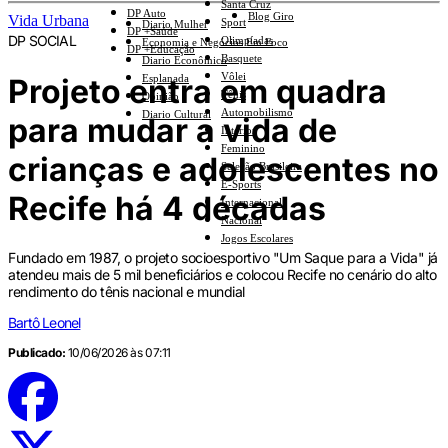
Santa Cruz
DP Auto
Blog Giro
Vida Urbana
Sport
Diario Mulher
DP +Saúde
DP SOCIAL
Olimpíadas
Economia e Negócios Em Foco
DP +Educação
Basquete
Diario Econômico
Vôlei
Projeto entra em quadra
Esplanada
Tênis
Opinião
Automobilismo
Diario Cultural
para mudar a vida de
Interior
Feminino
crianças e adolescentes no
Seleção Brasileira
E-Sports
Recife há 4 décadas
Internacional
Nacional
Jogos Escolares
Fundado em 1987, o projeto socioesportivo "Um Saque para a Vida" já
atendeu mais de 5 mil beneficiários e colocou Recife no cenário do alto
rendimento do tênis nacional e mundial
Bartô Leonel
Publicado:
10/06/2026 às 07:11