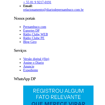
+ 55 81 9 9217-0191
Email:
relacionamento@diariodepernambuco
.com.br
Nossos portais
Pernambuco.com
Esportes DP
Rádio Clube WEB
Rádio Clube PE
Blog Giro
Serviços
Versão digital (flip)
Assine o Diario
Anuncie
Expediente
WhatsApp DP