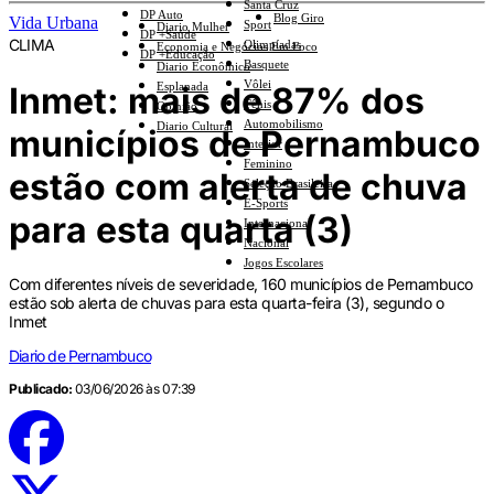
Santa Cruz
DP Auto
Blog Giro
Vida Urbana
Sport
Diario Mulher
DP +Saúde
CLIMA
Olimpíadas
Economia e Negócios Em Foco
DP +Educação
Basquete
Diario Econômico
Vôlei
Inmet: mais de 87% dos
Esplanada
Tênis
Opinião
Automobilismo
Diario Cultural
municípios de Pernambuco
Interior
Feminino
estão com alerta de chuva
Seleção Brasileira
E-Sports
para esta quarta (3)
Internacional
Nacional
Jogos Escolares
Com diferentes níveis de severidade, 160 municípios de Pernambuco
estão sob alerta de chuvas para esta quarta-feira (3), segundo o
Inmet
Diario de Pernambuco
Publicado:
03/06/2026 às 07:39