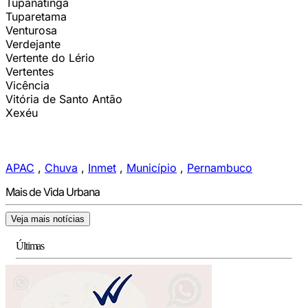
Tupanatinga
Tuparetama
Venturosa
Verdejante
Vertente do Lério
Vertentes
Vicência
Vitória de Santo Antão
Xexéu
APAC
,
Chuva
,
Inmet
,
Município
,
Pernambuco
Mais de Vida Urbana
Veja mais notícias
Últimas