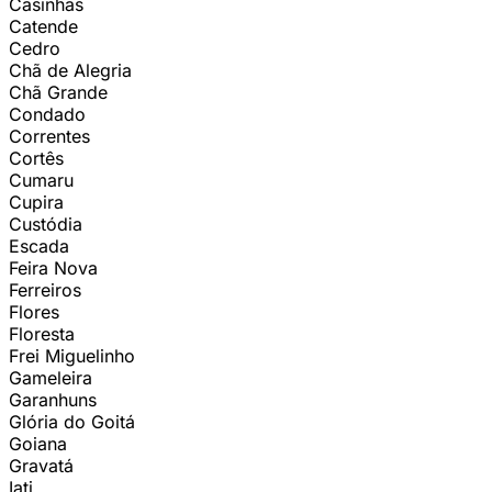
Casinhas
Catende
Cedro
Chã de Alegria
Chã Grande
Condado
Correntes
Cortês
Cumaru
Cupira
Custódia
Escada
Feira Nova
Ferreiros
Flores
Floresta
Frei Miguelinho
Gameleira
Garanhuns
Glória do Goitá
Goiana
Gravatá
Iati