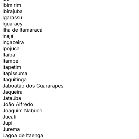
Ibimirim
Ibirajuba
Igarassu
Iguaracy
Ilha de Itamaracá
Inajá
Ingazeira
Ipojuca
Itaíba
Itambé
Itapetim
Itapissuma
Itaquitinga
Jaboatão dos Guararapes
Jaqueira
Jataúba
João Alfredo
Joaquim Nabuco
Jucati
Jupi
Jurema
Lagoa de Itaenga