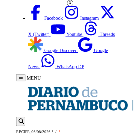
X
Facebook
Instagram
X (Twitter)
Youtube
Threads
Google Discover
Google
News
WhatsApp DP
MENU
RECIFE, 06/08/2026
°
/
°