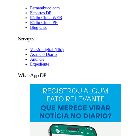
Pernambuco.com
Esportes DP
Rádio Clube WEB
Rádio Clube PE
Blog Giro
Serviços
Versão digital (flip)
Assine o Diario
Anuncie
Expediente
WhatsApp DP